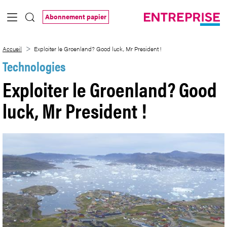
Saut au contenu principal
Abonnement papier
Exploiter le Groenland? Good luck, Mr Pr
Accueil
Exploiter le Groenland? Good luck, Mr President !
Technologies
Exploiter le Groenland? Good
luck, Mr President !