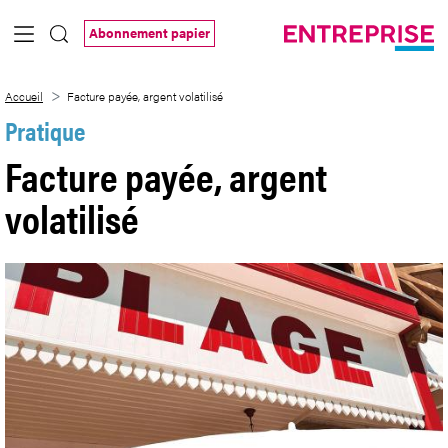
Saut au contenu principal
Abonnement papier
Facture payée, argent volatilisé
Accueil
Facture payée, argent volatilisé
Pratique
Facture payée, argent
volatilisé