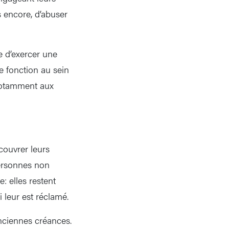
s encore, d’abuser
le d’exercer une
ne fonction au sein
 notamment aux
couvrer leurs
 personnes non
: elles restent
 leur est réclamé.
nciennes créances.