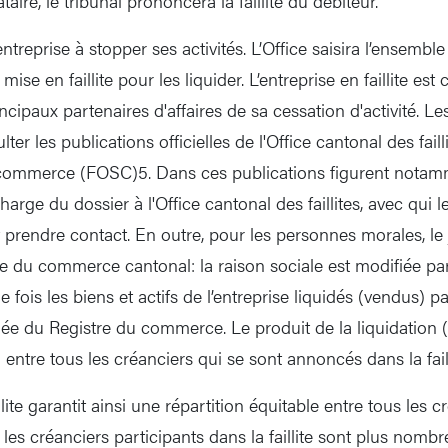
ire, le tribunal prononcera la faillite du débiteur.
l’entreprise à stopper ses activités. L’Office saisira l’ensembl
 mise en faillite pour les liquider. L’entreprise en faillite es
ncipaux partenaires d'affaires de sa cessation d'activité. Le
ter les publications officielles de l'Office cantonal des faill
u commerce (FOSC)5. Dans ces publications figurent notam
arge du dossier à l'Office cantonal des faillites, avec qui l
prendre contact. En outre, pour les personnes morales, le j
tre du commerce cantonal: la raison sociale est modifiée pa
 fois les biens et actifs de l’entreprise liquidés (vendus) par
diée du Registre du commerce. Le produit de la liquidation
 entre tous les créanciers qui se sont annoncés dans la faill
lite garantit ainsi une répartition équitable entre tous les c
s créanciers participants dans la faillite sont plus nomb