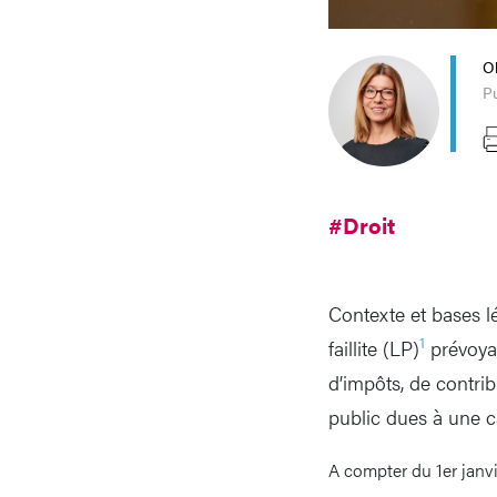
Ol
Pu
#Droit
Contexte et bases lé
1
faillite (LP)
prévoyai
d’impôts, de contrib
public dues à une c
A compter du 1er janvi