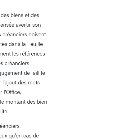
e des biens et des
t censée avertir son
s créanciers doivent
ites dans la Feuille
ment les références
es créanciers
ugement de faillite
r l'ajout des mots
 l’Office,
 (le montant des bien
ite.
réanciers.
reux qu'en cas de