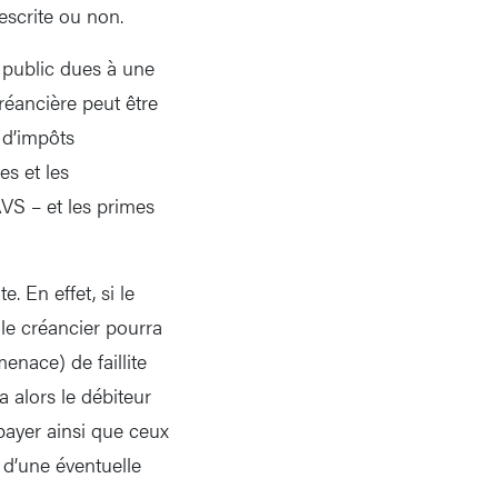
escrite ou non.
t public dues à une
réancière peut être
 d’impôts
s et les
AVS – et les primes
. En effet, si le
 le créancier pourra
enace) de faillite
a alors le débiteur
payer ainsi que ceux
e d’une éventuelle