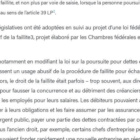
aillite, et non plus par voie de saisie, lorsque la personne poursui
2
u sens de l’article 39 LP
.
gislatives ont été adoptées en suivi au projet d’une loi fédér
f de la faillite3, projet élaboré par les Chambres fédérales 
, notamment en modifiant la loi sur la poursuite pour dettes et l
ssent un usage abusif de la procédure de faillite pour écha
ors, le droit de la faillite était parfois – trop souvent, aux di
 pour fausser la concurrence et au détriment des créancier
es employés pour leurs salaires. Les débiteurs pouvaient ai
er à leurs obligations et les faire assumer par les assurance
argent public, payer une partie des dettes contractées par 
s l’ancien droit, par exemple, certains chefs d’entreprise 
e pouvaient fonder rapidement une nouvelle entreprise en ré