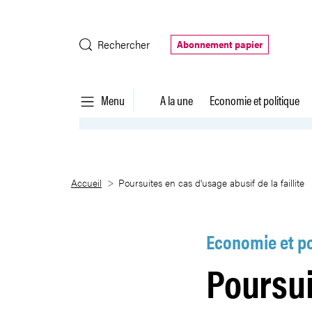
Saut au contenu principal
Rechercher
Abonnement papier
Menu
A la une
Economie et politique
Poursuites en cas d&#39;usage ab
Accueil
Poursuites en cas d'usage abusif de la faillite
Economie et po
Poursui