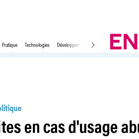
Pratique
Technologies
Développement durable
Droit du travail
usif de la faillite
litique
tes en cas d'usage ab