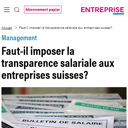
Saut au contenu principal
Abonnement papier
Faut-il imposer la transparence salariale
Accueil
Faut-il imposer la transparence salariale aux entreprises suisses?
Management
Faut-il imposer la
transparence salariale aux
entreprises suisses?