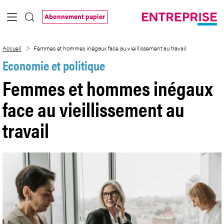
Saut au contenu principal
Abonnement papier
Femmes et hommes inégaux face au vieill
Accueil
Femmes et hommes inégaux face au vieillissement au travail
Economie et politique
Femmes et hommes inégaux
face au vieillissement au
travail