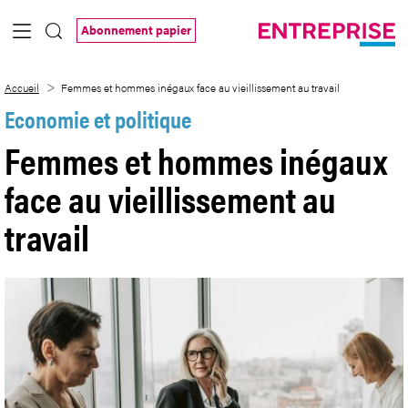
Saut au contenu principal
Abonnement papier
Femmes et hommes inégaux face au vieill
Accueil
Femmes et hommes inégaux face au vieillissement au travail
Economie et politique
Femmes et hommes inégaux
face au vieillissement au
travail