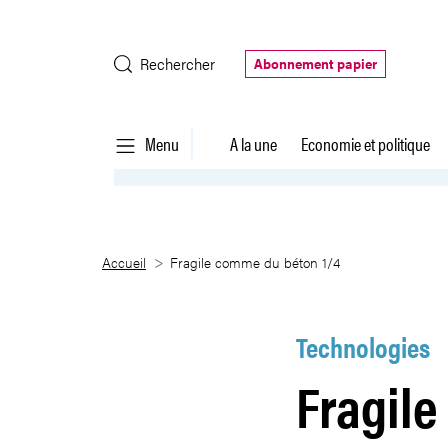
Saut au contenu principal
Rechercher
Abonnement papier
Menu
A la une
Economie et politique
Fragile comme du béton 1/4
Accueil
Fragile comme du béton 1/4
Technologies
Fragile