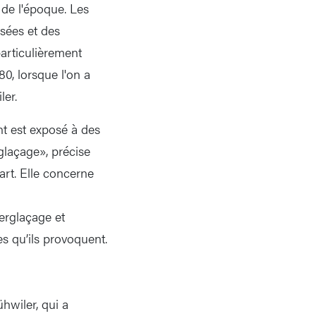
s de l'époque. Les
sées et des
articulièrement
0, lorsque l'on a
er.
nt est exposé à des
rglaçage», précise
art. Elle concerne
erglaçage et
s qu’ils provoquent.
hwiler, qui a