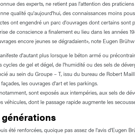
 connue des experts, ne retient pas l'attention des praticien
nne qualité qu'aujourd'hui, des connaissances moins pous
ictes ont engendré un parc d'ouvrages dont certains sont p
rise de conscience a finalement eu lieu dans les années 198
vrages encore jeunes se dégradaient», note Eugen Brühwil
manifeste d'autant plus lorsque le béton armé ou précontrai
s cycles de gel et dégel, de l'humidité ou des sels de déve
ocié au sein du Groupe – T, issu du bureau de Robert Maill
 façades, les ouvrages d'art et les parkings.
 notamment, sont exposés aux intempéries, aux sels de dév
es véhicules, dont le passage rapide augmente les secousse
 générations
is été renforcées, quoique pas assez de l'avis d'Eugen Brü