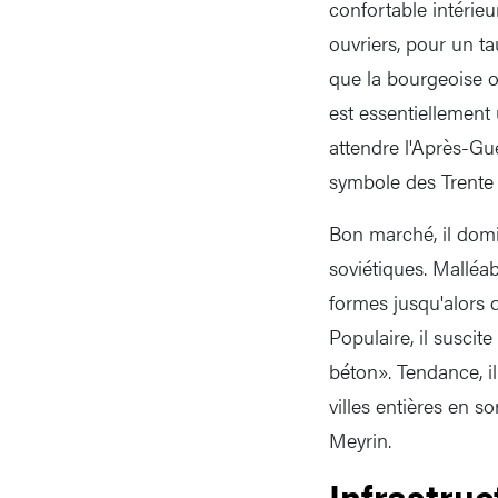
confortable intérieu
ouvriers, pour un ta
que la bourgeoise ob
est essentiellement u
attendre l'Après-Gue
symbole des Trente 
Bon marché, il domi
soviétiques. Malléab
formes jusqu'alors 
Populaire, il suscit
béton». Tendance, il
villes entières en s
Meyrin.
Infrastruc