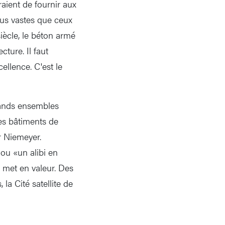
raient de fournir aux
plus vastes que ceux
iècle, le béton armé
cture. Il faut
ellence. C'est le
grands ensembles
des bâtiments de
r Niemeyer.
 ou «un alibi en
e met en valeur. Des
la Cité satellite de