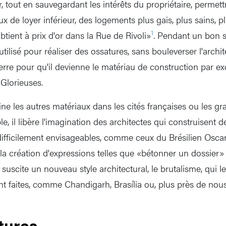
r, tout en sauvegardant les intérêts du propriétaire, permett
ux de loyer inférieur, des logements plus gais, plus sains, 
1
tient à prix d'or dans la Rue de Rivoli»
. Pendant un bon s
tilisé pour réaliser des ossatures, sans bouleverser l'archite
rre pour qu'il devienne le matériau de construction par exc
Glorieuses.
ne les autres matériaux dans les cités françaises ou les 
le, il libère l'imagination des architectes qui construisent 
difficilement envisageables, comme ceux du Brésilien Osca
e la création d'expressions telles que «bétonner un dossier»
 suscite un nouveau style architectural, le brutalisme, qui l
ont faites, comme Chandigarh, Brasília ou, plus près de nous, 
tures