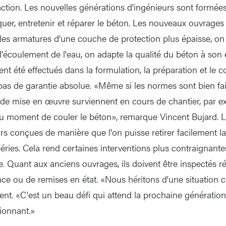
daction. Les nouvelles générations d'ingénieurs sont formée
iquer, entretenir et réparer le béton. Les nouveaux ouvrage
es armatures d'une couche de protection plus épaisse, on 
l'écoulement de l'eau, on adapte la qualité du béton à son 
t été effectués dans la formulation, la préparation et le c
as de garantie absolue. «Même si les normes sont bien faite
de mise en œuvre surviennent en cours de chantier, par 
u moment de couler le béton», remarque Vincent Bujard. L
rs conçues de manière que l'on puisse retirer facilement la
ies. Cela rend certaines interventions plus contraignantes 
. Quant aux anciens ouvrages, ils doivent être inspectés ré
nce ou de remises en état. «Nous héritons d'une situation 
nt. «C'est un beau défi qui attend la prochaine génération 
ionnant.»