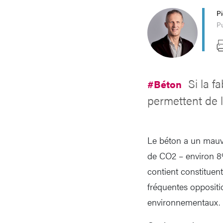
P
Pu
Si la 
#Béton
permettent de le
Le béton a un mauv
de CO2 – environ 8%
contient constituen
fréquentes oppositi
environnementaux.