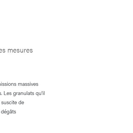
des mesures
missions massives
 Les granulats qu'il
 suscite de
x dégâts