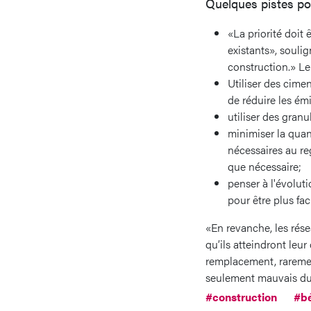
Quelques pistes po
«La priorité doit
existants», souli
construction.» Le 
Utiliser des cime
de réduire les ém
utiliser des granu
minimiser la quan
nécessaires au reg
que nécessaire;
penser à l'évolut
pour être plus f
«En revanche, les rés
qu’ils atteindront leu
remplacement, rarement
seulement mauvais du 
#construction
#b