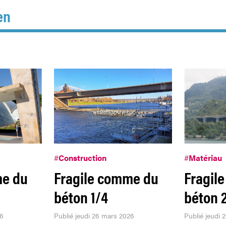
en
#
Construction
#
Matériau
me du
Fragile comme du
Fragil
béton 1/4
béton 
26
Publié jeudi 26 mars 2026
Publié jeudi 