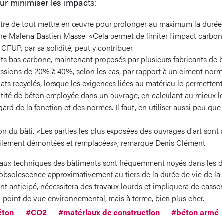
ur minimiser les impac
ts:
 être de tout mettre en œuvre pour prolonger au maximum la durée
gne Malena Bastien Masse. «Cela permet de limiter l'impact carbone
CFUP, par sa solidité, peut y contribuer.
nts bas carbone, maintenant proposés par plusieurs fabricants de b
issions de 20% à 40%, selon les cas, par rapport à un ciment norm
lats recyclés, lorsque les exigences liées au matériau le permettent
tité de béton employée dans un ouvrage, en calculant au mieux l
ard de la fonction et des normes. Il faut, en utiliser aussi peu que
ion du bâti. «Les parties les plus exposées des ouvrages d'art son
acilement démontées et remplacées», remarque Denis Clément.
eaux techniques des bâtiments sont fréquemment noyés dans les da
r obsolescence approximativement au tiers de la durée de vie de la 
 anticipé, nécessitera des travaux lourds et impliquera de casser
point de vue environnemental, mais à terme, bien plus cher.
éton
#CO2
#matériaux de construction
#béton armé