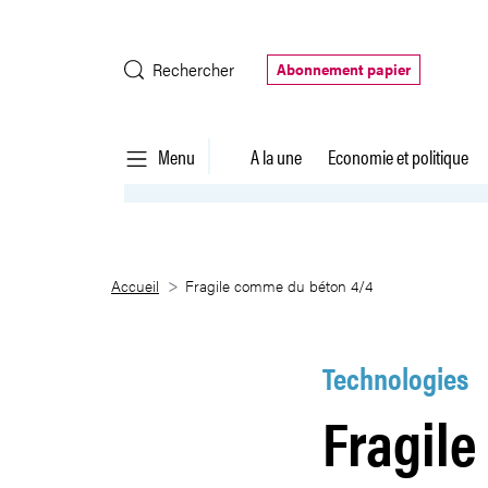
Saut au contenu principal
Rechercher
Abonnement papier
Menu
A la une
Economie et politique
Fragile comme du béton 4/4
Accueil
Fragile comme du béton 4/4
Technologies
Fragil