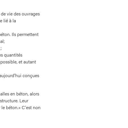
 de vie des ouvrages
 lié à la
éton. Ils permettent
al;
;
es quantités
 possible, et autant
t aujourd’hui conçues
lles en béton, alors
structure. Leur
 le béton.» C'est non