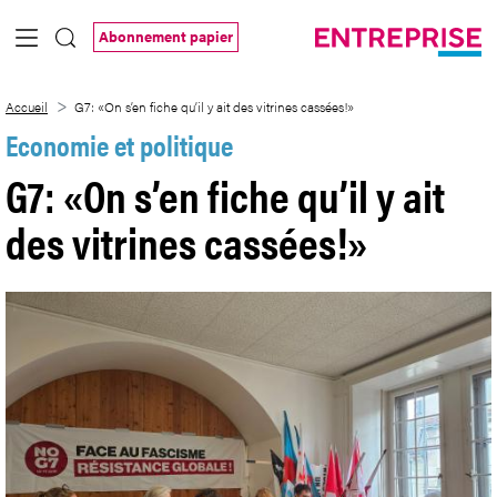
Saut au contenu principal
Abonnement papier
G7: «On s’en fiche qu’il y ait des vitrines
Accueil
G7: «On s’en fiche qu’il y ait des vitrines cassées!»
Economie et politique
G7: «On s’en fiche qu’il y ait
des vitrines cassées!»