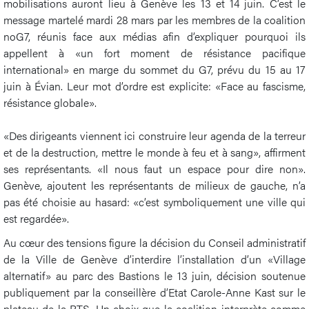
mobilisations auront lieu à Genève les 13 et 14 juin. C’est le
message martelé mardi 28 mars par les membres de la coalition
noG7, réunis face aux médias afin d’expliquer pourquoi ils
appellent à «un fort moment de résistance pacifique
international» en marge du sommet du G7, prévu du 15 au 17
juin à Évian. Leur mot d’ordre est explicite: «Face au fascisme,
résistance globale».
«Des dirigeants viennent ici construire leur agenda de la terreur
et de la destruction, mettre le monde à feu et à sang», affirment
ses représentants. «Il nous faut un espace pour dire non».
Genève, ajoutent les représentants de milieux de gauche, n’a
pas été choisie au hasard: «c’est symboliquement une ville qui
est regardée».
Au cœur des tensions figure la décision du Conseil administratif
de la Ville de Genève d’interdire l’installation d’un «Village
alternatif» au parc des Bastions le 13 juin, décision soutenue
publiquement par la conseillère d’Etat Carole-Anne Kast sur le
plateau de la RTS. Un choix que la coalition interprète comme