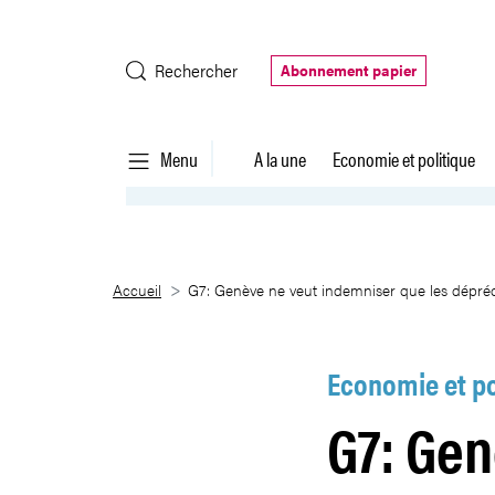
Saut au contenu principal
Rechercher
Abonnement papier
Menu
A la une
Economie et politique
G7: Genève ne veut indemniser 
Accueil
G7: Genève ne veut indemniser que les dépré
Economie et po
G7: Gen