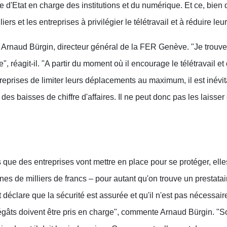
e d'Etat en charge des institutions et du numérique. Et ce, bien
iers et les entreprises à privilégier le télétravail et à réduire l
 Arnaud Bürgin, directeur général de la FER Genève. "Je trouve
 réagit-il. "A partir du moment où il encourage le télétravail 
ntreprises de limiter leurs déplacements au maximum, il est inévi
 des baisses de chiffre d'affaires. Il ne peut donc pas les laiss
que des entreprises vont mettre en place pour se protéger, ell
nes de milliers de francs – pour autant qu'on trouve un prestatair
t déclare que la sécurité est assurée et qu'il n'est pas nécessair
égâts doivent être pris en charge", commente Arnaud Bürgin. "