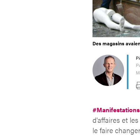
Des magasins avaient
P
Pu
Mo
#Manifestation
d'affaires et l
le faire changer