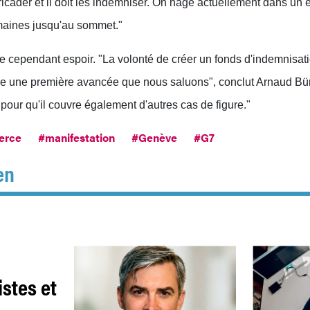
icader et il doit les indemniser. On nage actuellement dans un e
maines jusqu'au sommet."
cependant espoir. "La volonté de créer un fonds d'indemnisat
ue une première avancée que nous saluons", conclut Arnaud Bür
 pour qu'il couvre également d'autres cas de figure."
erce
#manifestation
#Genève
#G7
en
istes et