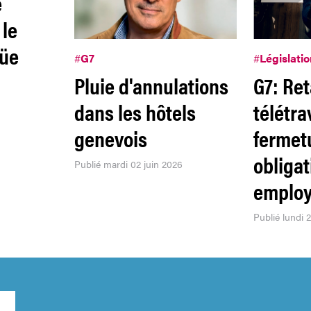
e
 le
üe
#
G7
#
Législatio
Pluie d'annulations
G7: Ret
dans les hôtels
télétrav
genevois
fermet
obligat
Publié mardi 02 juin 2026
employ
Publié lundi 