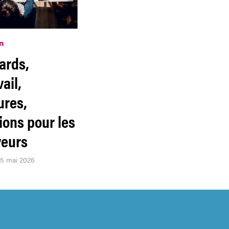
n
ards,
ail,
ures,
ions pour les
eurs
25 mai 2026