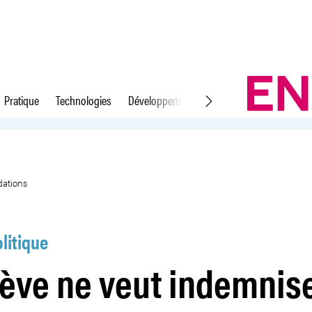
Pratique
Technologies
Développement durable
Droit du travail
que les déprédations
dations
litique
ève ne veut indemnis