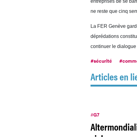
entreprises de se barr
ne reste que cinq se
La FER Genève garde 
déprédations constit
continuer le dialogue
#sécurité
#comm
Articles en li
#
G7
Altermondial