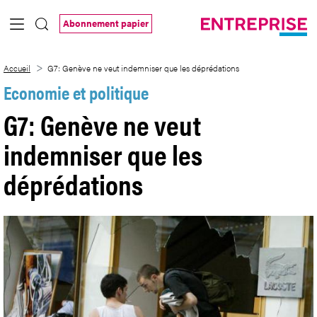
Saut au contenu principal
Abonnement papier
G7: Genève ne veut indemniser que les 
Accueil
G7: Genève ne veut indemniser que les déprédations
Economie et politique
G7: Genève ne veut
indemniser que les
déprédations