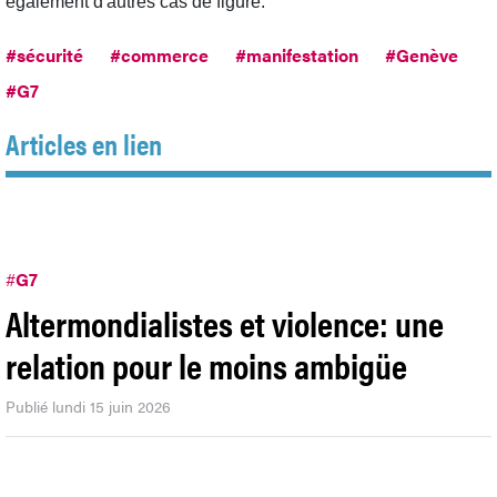
également d'autres cas de figure."
#sécurité
#commerce
#manifestation
#Genève
#G7
Articles en lien
#
G7
Altermondialistes et violence: une
relation pour le moins ambigüe
Publié lundi 15 juin 2026