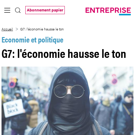
Saut au contenu principal
Abonnement papier
G7: l&#39;économie hausse le ton
Accueil
G7: l'économie hausse le ton
Economie et politique
G7: l'économie hausse le ton