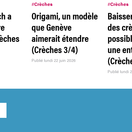
#
Crèches
#
Crèches
ch a
Origami, un modèle
Baisser
re
que Genève
des crè
rèches
aimerait étendre
possib
(Crèches 3/4)
une en
(Crèch
Publié lundi 22 juin 2026
Publié lundi 