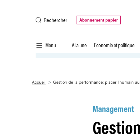
Saut au contenu principal
Rechercher
Abonnement papier
Menu
A la une
Economie et politique
Gestion de la performance: plac
Accueil
Gestion de la performance: placer l’humain au
Management
Gestion