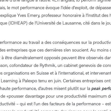
nçais, le mot performance évoque l'idée d'exploit, de dépas
 explique Yves Emery, professeur honoraire à l’Institut des
ique (IDHEAP) de l’Université de Lausanne, cité dans le jo
performance au travail a des conséquences sur la productivi
es entreprises que ces dernières s’en soucient. Au moins
nt à être diamétralement opposés peuvent être observés dans
sson, cofondateur de Rythmik, un cabinet genevois de cons
s organisations en Suisse et à l’international, et intervena
Learning à Palexpo tenu en juin. Certaines entreprises ont
 haute performance, d’autres misent plutôt sur la
peak perf
git de «pousser davantage pour une productivité maximum d
ductivité – qui est l’un des facteurs de la performance – es