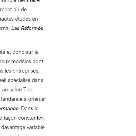
sement ou de
 hautes études en
urnal
Les Réformés
té et donc sur la
 deux modèles dont
 les entreprises,
eil spécialisé dans
nt au salon The
 tendance à orienter
ormance
. Dans le
e façon constante».
t davantage variable