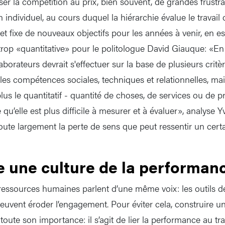
ser la compétition au prix, bien souvent, de grandes frust
ien individuel, au cours duquel la hiérarchie évalue le travail
et fixe de nouveaux objectifs pour les années à venir, en es
 trop «quantitative» pour le politologue David Giauque: «En
laborateurs devrait s'effectuer sur la base de plusieurs critè
s compétences sociales, techniques et relationnelles, mais
 le quantitatif - quantité de choses, de services ou de pr
e qu’elle est plus difficile à mesurer et à évaluer», analyse 
oute largement la perte de sens que peut ressentir un cer
e une culture de la performan
 ressources humaines parlent d’une même voix: les outils d
peuvent éroder l’engagement. Pour éviter cela, construire un
ute son importance: il s’agit de lier la performance au trav