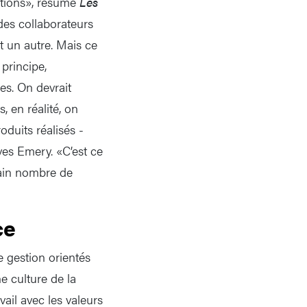
rations», résume
Les
 des collaborateurs
t un autre. Mais ce
 principe,
res. On devrait
, en réalité, on
oduits réalisés -
Yves Emery. «C’est ce
tain nombre de
ce
e gestion orientés
e culture de la
ail avec les valeurs