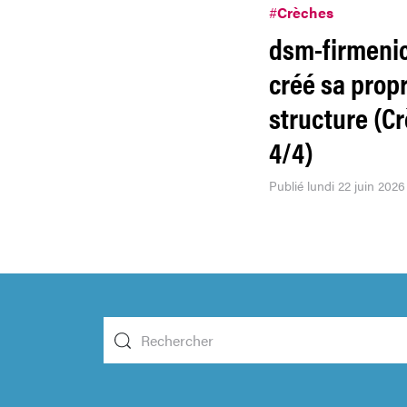
#
Crèches
dsm-firmeni
créé sa prop
structure (C
4/4)
Publié lundi 22 juin 2026