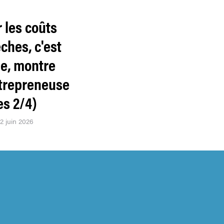
 les coûts
ches, c'est
le, montre
trepreneuse
es 2/4)
22 juin 2026