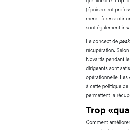
que linéaire. Trop 
(épuisement professi
mener à ressentir un
sont également insat
Le concept de
peak
récupération. Selon 
Novartis pendant les
dirigeants sont satis
opérationnelle. Les
à cette politique de 
permettent la récupé
Trop «quan
Comment améliorer l