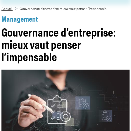
Saut au contenu principal
Abonnement papier
Gouvernance d’entreprise: mieux vaut pe
Accueil
Gouvernance d’entreprise: mieux vaut penser l’impensable
Management
Gouvernance d’entreprise:
mieux vaut penser
l’impensable