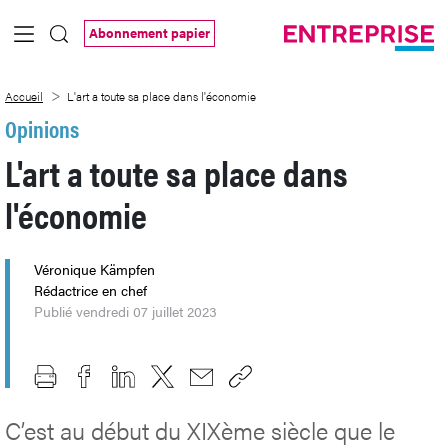
Saut au contenu principal
Abonnement papier
L&#39;art a toute sa place dans l&#39
Accueil
L'art a toute sa place dans l'économie
Opinions
L'art a toute sa place dans
l'économie
Véronique Kämpfen
Rédactrice en chef
Publié vendredi 07 juillet 2023
C’est au début du XIXème siècle que le