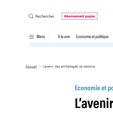
Saut au contenu principal
Rechercher
Abonnement papier
Menu
A la une
Economie et politique
L’avenir des emballages se dess
Accueil
L’avenir des emballages se dessine
Economie et po
L’aveni