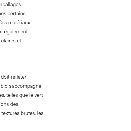
mballages
ans certains
Ces matériaux
nt également
claires et
oit refléter
ts bio s’accompagne
s, telles que le vert
tions des
textures brutes, les