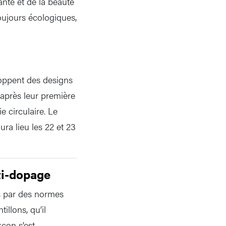
santé et de la beauté
toujours écologiques,
loppent des designs
 après leur première
e circulaire. Le
ra lieu les 22 et 23
nti-dopage
s par des normes
illons, qu’il
kcon s’est