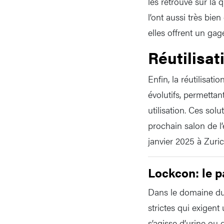
les retrouve sur la 
l’ont aussi très bie
elles offrent un ga
Réutilisat
Enfin, la réutilisat
évolutifs, permetta
utilisation. Ces solu
prochain salon de l
janvier 2025 à Zuric
Lockcon: le p
Dans le domaine du 
strictes qui exigent
s’agisse d’urine ou 