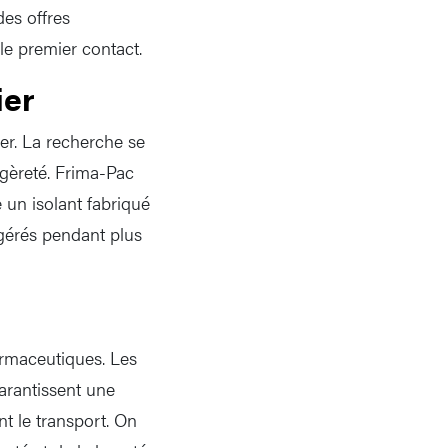
des offres
 le premier contact.
ier
ner. La recherche se
légèreté. Frima-Pac
un isolant fabriqué
igérés pendant plus
harmaceutiques. Les
garantissent une
t le transport. On