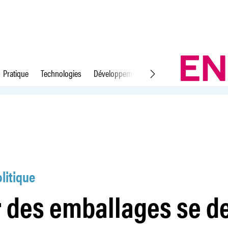
Pratique
Technologies
Développement durable
Droit du travail
ine
litique
r des emballages se d