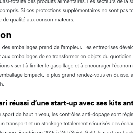
quasi-totalité des produits alimentaires. Les secteurs de la 
n compris. Si ces protections supplémentaires ne sont pas 
ge de qualité aux consommateurs.
ion
ion des emballages prend de l’ampleur. Les entreprises déve
nt aux emballages de se transformer en objets du quotidien
tions visent à limiter le gaspillage et à encourager l’économi
’emballage Empack, le plus grand rendez-vous en Suisse, au
h.
ari réussi d’une start-up avec ses kits a
sport de haut niveau, les contrôles anti-dopage sont régi
 un transport et un stockage totalement sécurisés des échant
de sang. Fondée en 2015 à Wil (Saint-Gall). la start-up Loc