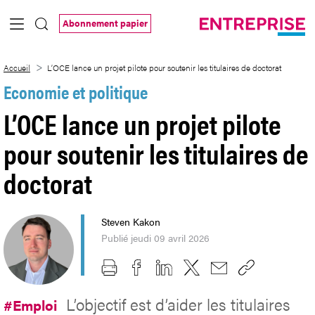
Saut au contenu principal
Abonnement papier
L’OCE lance un projet pilote pour soutenir
Accueil
L’OCE lance un projet pilote pour soutenir les titulaires de doctorat
Economie et politique
L’OCE lance un projet pilote
pour soutenir les titulaires de
doctorat
Steven Kakon
Publié jeudi 09 avril 2026
L’objectif est d’aider les titulaires
#Emploi