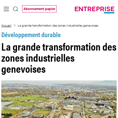
Saut au contenu principal
Abonnement papier
La grande transformation des zones indu
Accueil
La grande transformation des zones industrielles genevoises
Développement durable
La grande transformation des
zones industrielles
genevoises