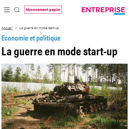
Saut au contenu principal
Abonnement papier
La guerre en mode start-up
Accueil
La guerre en mode start-up
Economie et politique
La guerre en mode start-up