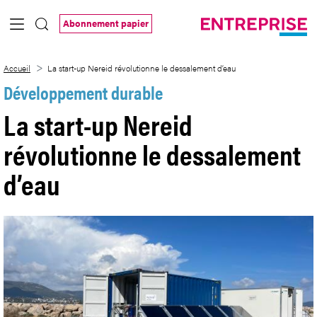
Saut au contenu principal
Abonnement papier
La start-up Nereid révolutionne le dess
Accueil
La start-up Nereid révolutionne le dessalement d’eau
Développement durable
La start-up Nereid
révolutionne le dessalement
d’eau