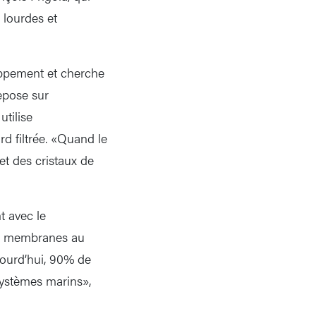
 lourdes et
oppement et cherche
epose sur
tilise
rd filtrée. «Quand le
 et des cristaux de
t avec le
des membranes au
jourd’hui, 90% de
systèmes marins»,