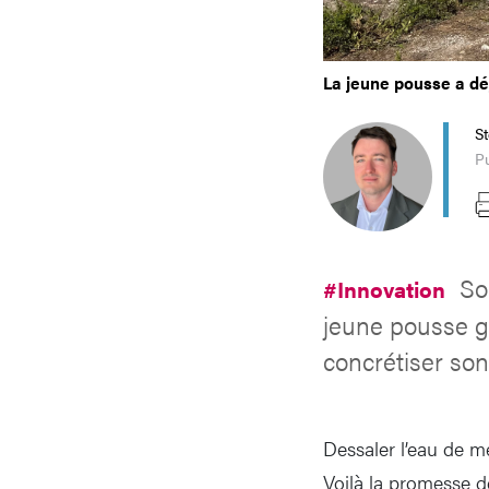
La jeune pousse a déj
S
Pu
So
#Innovation
jeune pousse g
concrétiser son
Dessaler l’eau de me
Voilà la promesse d