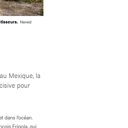
stisseurs.
Nereid
 au Mexique, la
cisive pour
et dans l’océan.
çois Frigola, qui