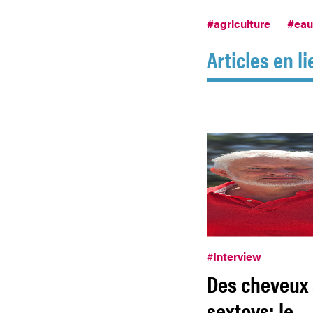
#agriculture
#eau
Articles en li
#
Interview
Des cheveux
sextoys: le