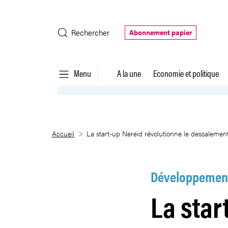
Saut au contenu principal
Rechercher
Abonnement papier
Menu
A la une
Economie et politique
La start-up Nereid révolutionne
Accueil
La start-up Nereid révolutionne le dessalemen
Développement
La star