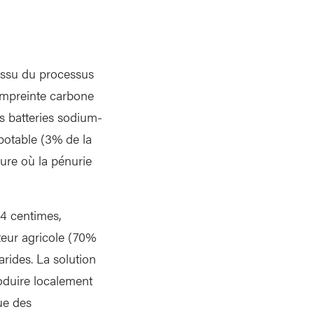
 issu du processus
empreinte carbone
es batteries sodium-
 potable (3% de la
eure où la pénurie
24 centimes,
teur agricole (70%
rides. La solution
roduire localement
ue des