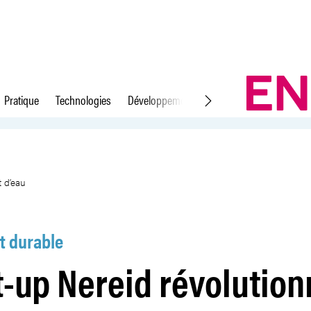
Pratique
Technologies
Développement durable
Droit du travail
 le dessalement d’eau
t d’eau
 durable
t-up Nereid révolution