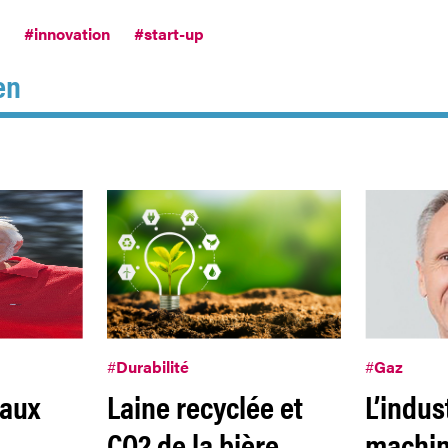
#innovation
#start-up
en
#
Durabilité
#
Gaz
 aux
Laine recyclée et
L’indus
CO2 de la bière
machin