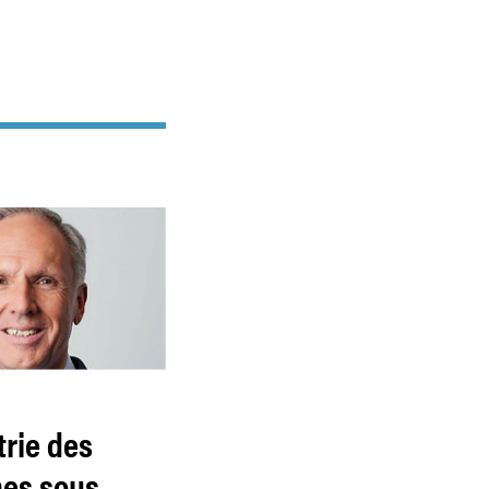
trie des
es sous