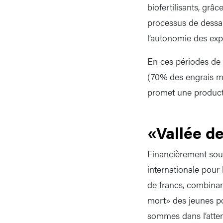
biofertilisants, grâ
processus de dessal
l’autonomie des expl
En ces périodes de 
(70% des engrais mo
promet une productio
«Vallée d
Financièrement sou
internationale pour 
de francs, combinant
mort» des jeunes po
sommes dans l’attent