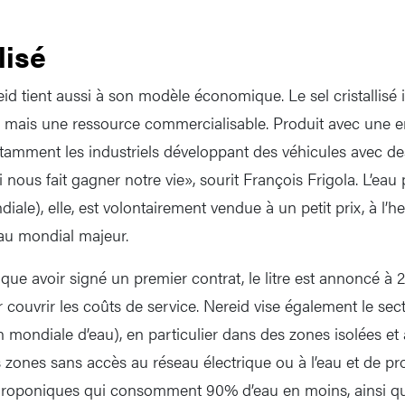
lisé
eid tient aussi à son modèle économique. Le sel cristallisé
, mais une ressource commercialisable. Produit avec une 
 notamment les industriels développant des véhicules avec d
ui nous fait gagner notre vie», sourit François Frigola. L’eau
le), elle, est volontairement vendue à un petit prix, à l’h
éau mondial majeur.
ique avoir signé un premier contrat, le litre est annoncé à 
 couvrir les coûts de service. Nereid vise également le sec
mondiale d’eau), en particulier dans des zones isolées et a
es zones sans accès au réseau électrique ou à l’eau et de p
droponiques qui consomment 90% d’eau en moins, ainsi q