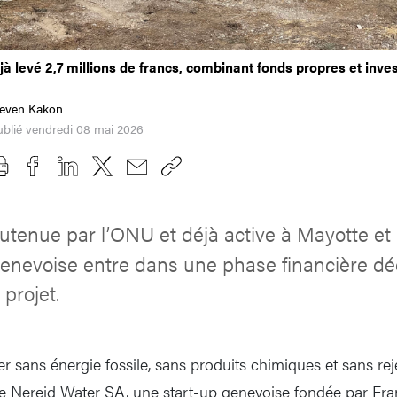
à levé 2,7 millions de francs, combinant fonds propres et inve
teven Kakon
blié vendredi 08 mai 2026
utenue par l’ONU et déjà active à Mayotte et
enevoise entre dans une phase financière dé
 projet.
r sans énergie fossile, sans produits chimiques et sans rej
e Nereid Water SA, une start-up genevoise fondée par Fran