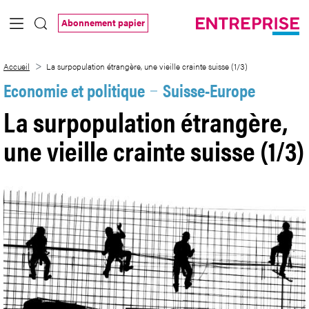
Saut au contenu principal
Abonnement papier
La surpopulation étrangère, une vieille cr
Accueil
La surpopulation étrangère, une vieille crainte suisse (1/3)
Economie et politique
Suisse-Europe
La surpopulation étrangère,
une vieille crainte suisse (1/3)