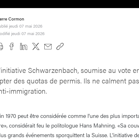
ierre Cormon
blié jeudi 07 mai 2026
difié jeudi 07 mai 2026
'initiative Schwarzenbach, soumise au vote e
pter des quotas de permis. Ils ne calment pas
i-immigration.
uin 1970 peut être considérée comme l'une des plus importan
re», considérait feu le politologue Hans Mahning. «Sa cou
lus grands événements sporquittent la Suisse. L'initiative