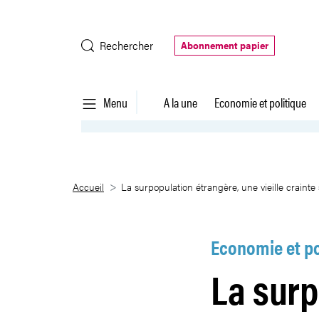
Saut au contenu principal
Rechercher
Abonnement papier
Menu
A la une
Economie et politique
La surpopulation étrangère, une 
Accueil
La surpopulation étrangère, une vieille crainte 
Economie et po
La surp