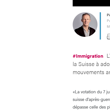
P
Pu
Mo
L
#Immigration
la Suisse à ado
mouvements ant
«La votation du 7 j
suisse d'après-guer
dépasse celle des p