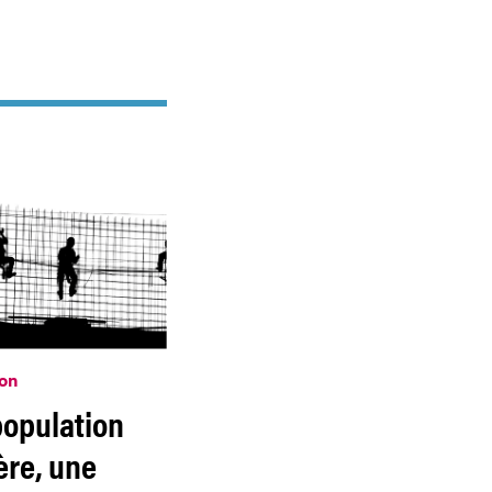
on
population
ère, une