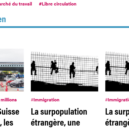
rché du travail
#Libre circulation
en
 millions
#
Immigration
#
Immigrati
Suisse
La surpopulation
La sur
, les
étrangère, une
étrang