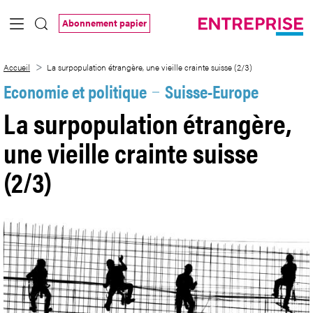
Saut au contenu principal
Abonnement papier
La surpopulation étrangère, une vieille cr
Accueil
La surpopulation étrangère, une vieille crainte suisse (2/3)
Economie et politique
Suisse-Europe
La surpopulation étrangère,
une vieille crainte suisse
(2/3)