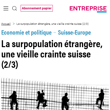
Saut au contenu principal
Abonnement papier
La surpopulation étrangère, une vieille cr
Accueil
La surpopulation étrangère, une vieille crainte suisse (2/3)
Economie et politique
Suisse-Europe
La surpopulation étrangère,
une vieille crainte suisse
(2/3)