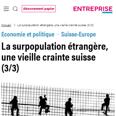
Saut au contenu principal
Abonnement papier
La surpopulation étrangère, une vieille c
Accueil
La surpopulation étrangère, une vieille crainte suisse (3/3)
Economie et politique
Suisse-Europe
La surpopulation étrangère,
une vieille crainte suisse
(3/3)