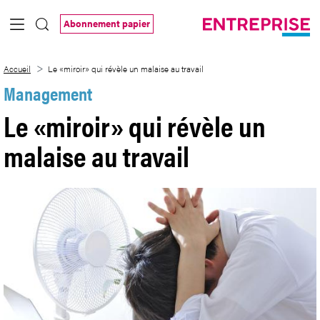
Saut au contenu principal
Abonnement papier
Le «miroir» qui révèle un malaise au trav
Accueil
Le «miroir» qui révèle un malaise au travail
Management
Le «miroir» qui révèle un
malaise au travail