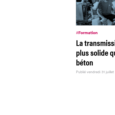
#
Formation
La transmiss
plus solide q
béton
Publié vendredi 31 juillet