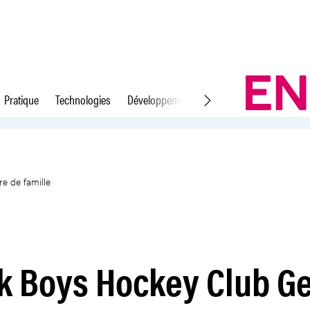
Pratique
Technologies
Développement durable
Droit du travail
ve, une histoire de famille
e de famille
k Boys Hockey Club G