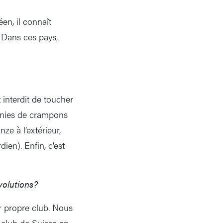
en, il connaît
 Dans ces pays,
t interdit de toucher
munies de crampons
ze à l’extérieur,
ien). Enfin, c’est
volutions?
r propre club. Nous
club de Suisse en