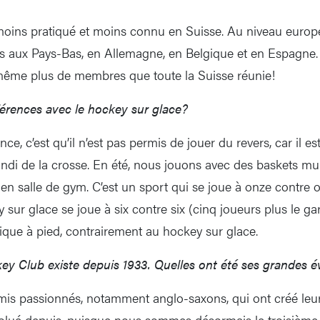
 moins pratiqué et moins connu en Suisse. Au niveau europé
 aux Pays-Bas, en Allemagne, en Belgique et en Espagne.
 même plus de membres que toute la Suisse réunie!
fférences avec le hockey sur glace?
nce, c’est qu’il n’est pas permis de jouer du revers, car il es
rondi de la crosse. En été, nous jouons avec des baskets 
t en salle de gym. C’est un sport qui se joue à onze contre on
 sur glace se joue à six contre six (cinq joueurs plus le gard
tique à pied, contrairement au hockey sur glace.
y Club existe depuis 1933. Quelles ont été ses grandes é
mis passionnés, notamment anglo-saxons, qui ont créé leu
lué depuis, puisque nous sommes désormais le troisième 