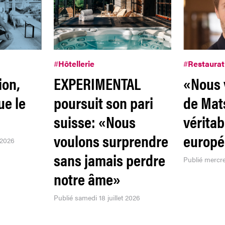
#
Hôtellerie
#
Restaurat
ion,
EXPERIMENTAL
«Nous 
ue le
poursuit son pari
de Mat
suisse: «Nous
vérita
voulons surprendre
europ
 2026
sans jamais perdre
Publié mercred
notre âme»
Publié samedi 18 juillet 2026