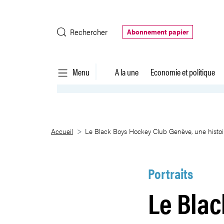
Saut au contenu principal
Rechercher
Abonnement papier
Menu
A la une
Economie et politique
Le Black Boys Hockey Club Genè
Accueil
Le Black Boys Hockey Club Genève, une histoir
Portraits
Le Blac