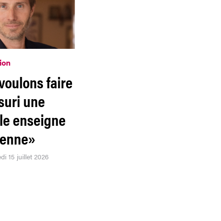
ion
voulons faire
suri une
ble enseigne
éenne»
i 15 juillet 2026