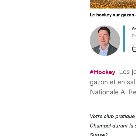
Le hockey sur gazon e
S
Pu
Les j
#Hockey
gazon et en sal
Nationale A. R
Votre club pratique
Champel durant la s
Suisse?