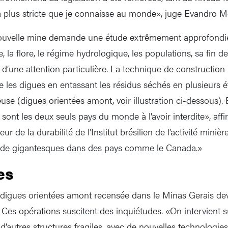
a plus stricte que je connaisse au monde», juge Evandro M
nouvelle mine demande une étude extrêmement approfondi
, la flore, le régime hydrologique, les populations, sa fin de 
t d’une attention particulière. La technique de constructio
e les digues en entassant les résidus séchés en plusieurs é
use (digues orientées amont, voir illustration ci-dessous). El
il sont les deux seuls pays du monde à l’avoir interdite», aff
eur de la durabilité de l’Institut brésilien de l’activité mini
te de gigantesques dans des pays comme le Canada.»
es
digues orientées amont recensée dans le Minas Gerais dev
. Ces opérations suscitent des inquiétudes. «On intervient s
é d’autres structures fragiles, avec de nouvelles technologie