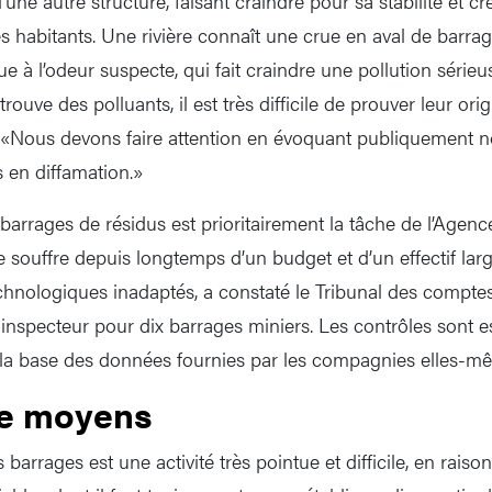
d’une autre structure, faisant craindre pour sa stabilité et
 habitants. Une rivière connaît une crue en aval de barrage
e à l’odeur suspecte, qui fait craindre une pollution sérieuse
ouve des polluants, il est très difficile de prouver leur ori
 «Nous devons faire attention en évoquant publiquement 
s en diffamation.»
barrages de résidus est prioritairement la tâche de l’Agenc
Elle souffre depuis longtemps d’un budget et d’un effectif lar
echnologiques inadaptés, a constaté le Tribunal des comptes 
nspecteur pour dix barrages miniers. Les contrôles sont e
 la base des données fournies par les compagnies elles-m
e moyens
 barrages est une activité très pointue et difficile, en rai