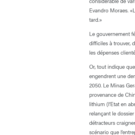
considérable de vari
Evandro Moraes. «Le
tard.»
Le gouvernement féd
difficiles à trouver,
les dépenses clienté
Or, tout indique que
engendrent une dema
2050. Le Minas Gera
provenance de Chine.
lithium (l’Etat en a
relançant le dossie
détracteurs craigne
scénario que l’entrep