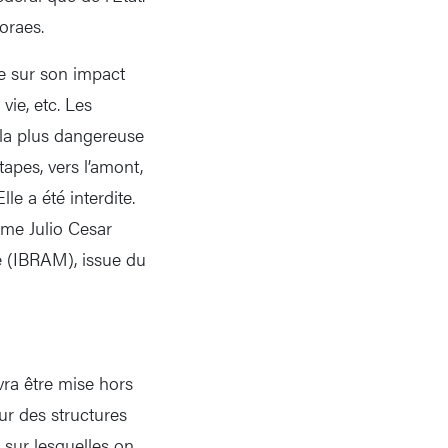
oraes.
e sur son impact
vie, etc. Les
n la plus dangereuse
tapes, vers l’amont,
le a été interdite.
irme Julio Cesar
ère (IBRAM), issue du
ra être mise hors
ur des structures
s sur lesquelles on