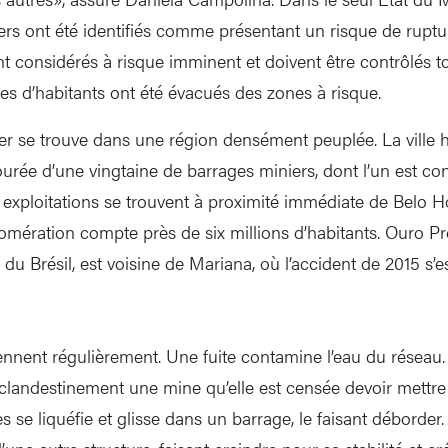
rs ont été identifiés comme présentant un risque de rupture
nt considérés à risque imminent et doivent être contrôlés t
nes d’habitants ont été évacués des zones à risque.
fer se trouve dans une région densément peuplée. La ville h
rée d’une vingtaine de barrages miniers, dont l’un est con
exploitations se trouvent à proximité immédiate de Belo Hor
glomération compte près de six millions d’habitants. Ouro Pre
 du Brésil, est voisine de Mariana, où l’accident de 2015 s’es
ennent régulièrement. Une fuite contamine l’eau du résea
 clandestinement une mine qu’elle est censée devoir mettre
es se liquéfie et glisse dans un barrage, le faisant déborder