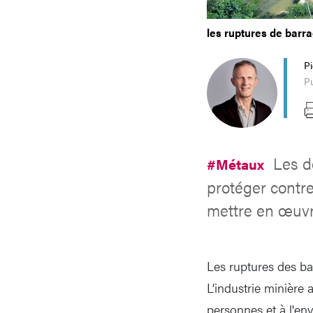
les ruptures de barr
P
Pu
Les d
#Métaux
protéger contre
mettre en œuvr
Les ruptures des ba
L’industrie minière 
personnes et à l'env