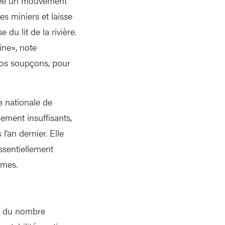
 crée un mouvement
s miniers et laisse
 du lit de la rivière.
gine», note
nos soupçons, pour
e nationale de
gement insuffisants,
l’an dernier. Elle
ssentiellement
êmes.
son du nombre