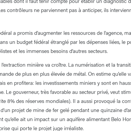
ables dont il faut tenir compte pour établir un diagnostic de
s contrôleurs ne parviennent pas à anticiper, ils intervien
éral a promis d’augmenter les ressources de l’agence, mai
 dans un budget fédéral étranglé par les dépenses liées, le po
listes et les immenses besoins d’autres secteurs.
 l’extraction minière va croître. La numérisation et la trans
nde de plus en plus élevée de métal. On estime qu’elle va
is en profitera: les investissements miniers y sont en ha
 Le gouverneur, très favorable au secteur privé, veut stimu
brite 8% des réserves mondiales). Il a aussi provoqué la co
r d’un projet de mine de fer gelé pendant une quinzaine d’
nt qu’elle ait un impact sur un aquifère alimentant Belo Ho
rise qui porte le projet juge irréaliste.