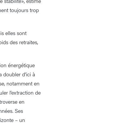
 stabilité», estime
nent toujours trop
s elles sont
ids des retraites,
ition énergétique
 doubler d’ici à
usse, notamment en
ler l’extraction de
ntroverse en
années. Ses
rizonte – un