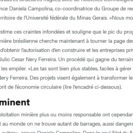
lance Daniela Campolina, co-coordinatrice du Groupe de r
territoire de l’Université fédérale du Minas Gerais. «Nous m
 estime ces craintes infondées et souligne que le pic du pr
inière brésilienne cherche maintenant à tourner la page des
 d’obtenir l’autorisation d’en construire et les entreprises pri
Julio Cesar Nery Ferreira. Un procédé qui gagne du terrain
les empiler. «Les tas sont bien plus stables, faciles à gérer
ery Ferreira. Des projets visent également à transformer le
rit de l’économie circulaire (lire l’encadré ci-dessous).
minent
loitation minière plus ou moins responsable ont cependant
rt au monde on ne trouve autant de barrages, aussi dangere
 autres», assure Daniela Campolina. Dans le seul Etat du M