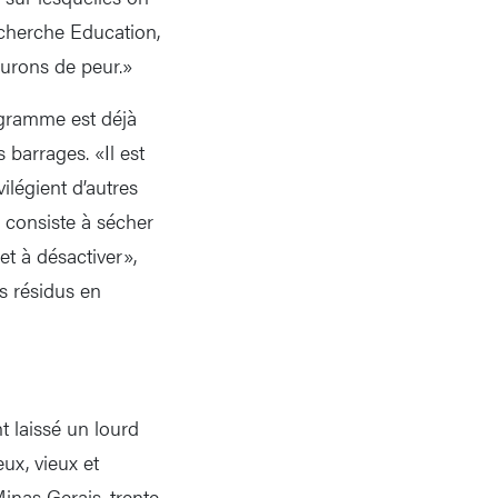
echerche Education,
ourons de peur.»
ogramme est déjà
 barrages. «Il est
vilégient d’autres
 consiste à sécher
 et à désactiver»,
s résidus en
 laissé un lourd
ux, vieux et
inas Gerais, trente