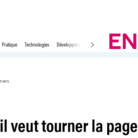
Pratique
Technologies
Développement durable
Droit du travail
es barrages miniers
niers
il veut tourner la pag