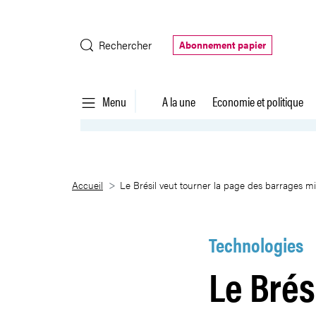
Saut au contenu principal
Rechercher
Abonnement papier
Menu
A la une
Economie et politique
Le Brésil veut tourner la page d
Accueil
Le Brésil veut tourner la page des barrages mi
Technologies
Le Brés