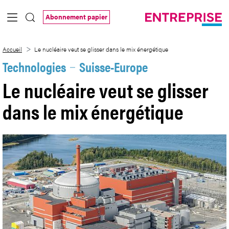
Saut au contenu principal
Abonnement papier
Le nucléaire veut se glisser dans le mix 
Accueil
Le nucléaire veut se glisser dans le mix énergétique
Technologies
Suisse-Europe
Le nucléaire veut se glisser
dans le mix énergétique