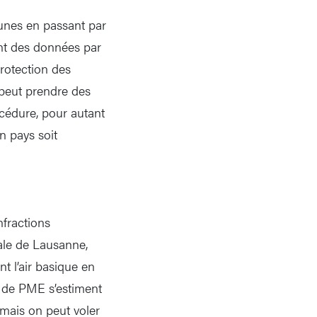
unes en passant par
ent des données par
rotection des
 peut prendre des
cédure, pour autant
n pays soit
fractions
rale de Lausanne,
nt l’air basique en
p de PME s’estiment
, mais on peut voler