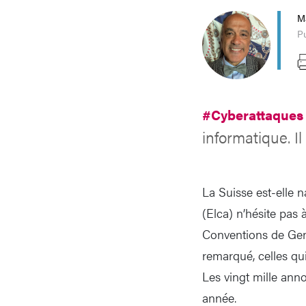
M
Pu
#Cyberattaque
informatique. Il
La Suisse est-elle n
(Elca) n’hésite pas 
Conventions de Genèv
remarqué, celles qui
Les vingt mille ann
année.