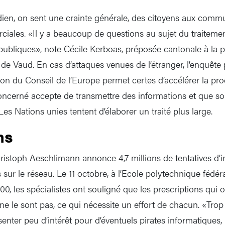
ien, on sent une crainte générale, des citoyens aux comm
ciales. «Il y a beaucoup de questions au sujet du traitem
 publiques», note Cécile Kerboas, préposée cantonale à la p
e Vaud. En cas d’attaques venues de l’étranger, l’enquête
on du Conseil de l’Europe permet certes d’accélérer la pro
concerné accepte de transmettre des informations et que so
 Les Nations unies tentent d’élaborer un traité plus large.
ns
stoph Aeschlimann annonce 4,7 millions de tentatives d’in
 sur le réseau. Le 11 octobre, à l’Ecole polytechnique fédé
0, les spécialistes ont souligné que les prescriptions qui o
 ne le sont pas, ce qui nécessite un effort de chacun. «Tro
ésenter peu d’intérêt pour d’éventuels pirates informatiques