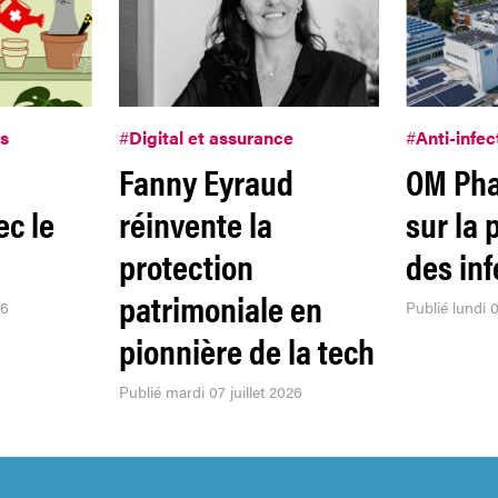
es
#
Digital et assurance
#
Anti-infec
Fanny Eyraud
OM Ph
ec le
réinvente la
sur la 
protection
des inf
patrimoniale en
26
Publié lundi 0
pionnière de la tech
Publié mardi 07 juillet 2026