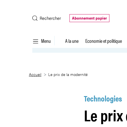
Saut au contenu principal
Rechercher
Abonnement papier
Menu
A la une
Economie et politique
Le prix de la modernité
Accueil
Le prix de la modernité
Technologies
Le prix