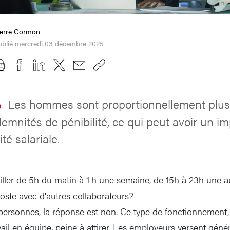
ierre Cormon
ublié mercredi 03 décembre 2025
Les hommes sont proportionnellement plu
s
emnités de pénibilité, ce qui peut avoir un im
té salariale.
iller de 5h du matin à 1 h une semaine, de 15h à 23h une a
ste avec d'autres collaborateurs?
rsonnes, la réponse est non. Ce type de fonctionnement, q
vail en équipe, peine à attirer. Les employeurs versent gén