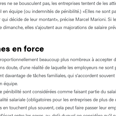
s ne se bousculent pas, les entreprises tentent de les atti
l en équipe (ou indemnités de pénibilité.) «Elles ne sont pa
ur qui décide de leur montant», précise Marcel Marioni. Si 
u le dimanche, elles s'ajoutent aux majorations de salaire pré
es en force
oportionnellement beaucoup plus nombreux à accepter de 
ans doute, d'une réalité de laquelle les employeurs ne sont
 davantage de tâches familiales, qui s'accordent souvent 
en équipe.
e pénibilité sont considérées comme faisant partie du salai
alité salariale (obligatoires pour les entreprises de plus de
n touchent plus souvent, cela peut faire passer leur em
d'écart entre les sexes, au-delà duquel on considère qu'il 