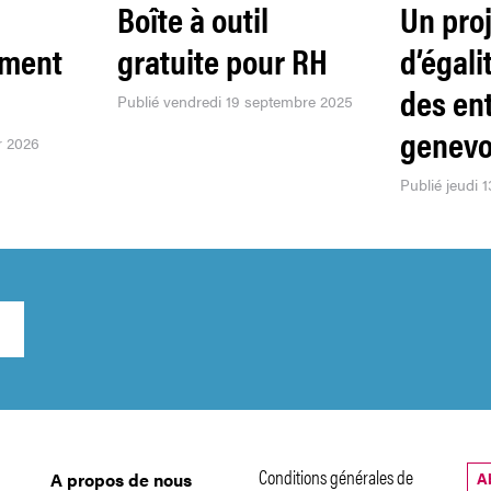
Boîte à outil
Un proj
ment
gratuite pour RH
d’égali
des en
Publié vendredi 19 septembre 2025
genevo
r 2026
Publié jeudi 
Conditions générales de
A
A propos de nous