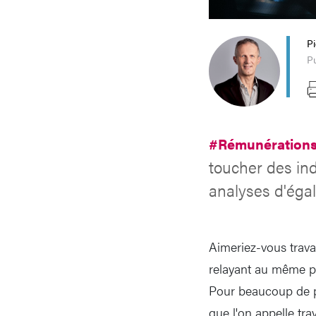
P
P
#Rémunération
toucher des ind
analyses d'égali
Aimeriez-vous trava
relayant au même po
Pour beaucoup de pe
que l'on appelle tra