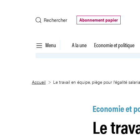
Saut au contenu principal
Rechercher
Abonnement papier
Menu
A la une
Economie et politique
Le travail en équipe, piège pour
Accueil
Le travail en équipe, piège pour l'égalité salaria
Economie et po
Le trav