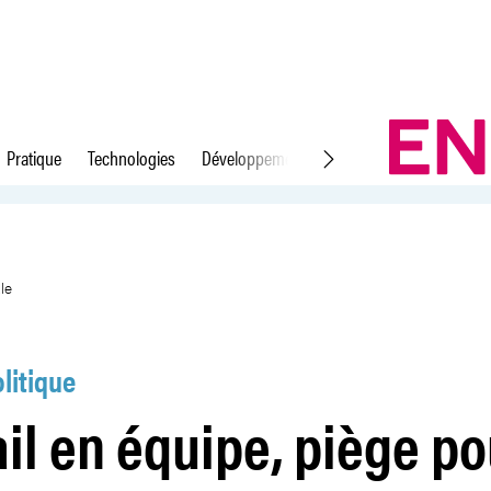
Pratique
Technologies
Développement durable
Droit du travail
 l&#39;égalité salariale
le
litique
ail en équipe, piège po