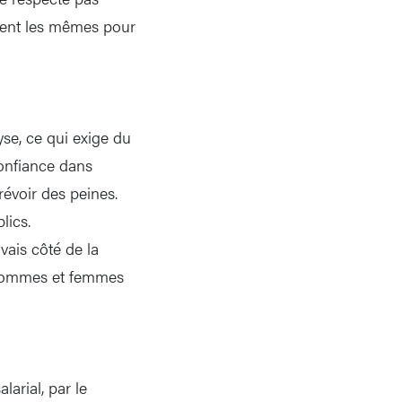
ement les mêmes pour
yse, ce qui exige du
confiance dans
révoir des peines.
lics.
ais côté de la
t hommes et femmes
larial, par le