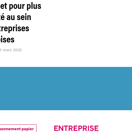
et pour plus
té au sein
treprises
ises
13 mars 2025
bonnement papier