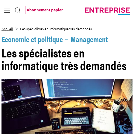
Saut au contenu principal
Abonnement papier
Les spécialistes en informatique très d
Accueil
Les spécialistes en informatique très demandés
Economie et politique
Management
Les spécialistes en
informatique très demandés