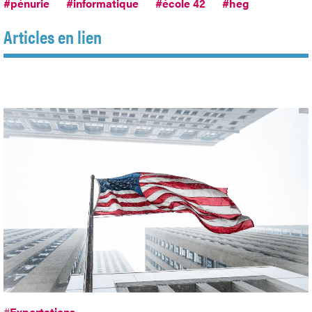
#pénurie
#informatique
#école 42
#heg
Articles en lien
#
Exportations