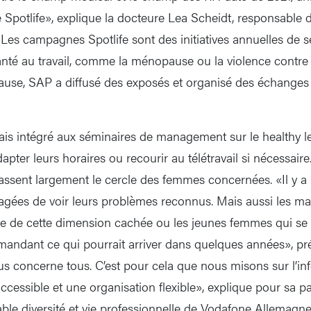
potlife», explique la docteure Lea Scheidt, responsable 
es campagnes Spotlife sont des initiatives annuelles de sen
nté au travail, comme la ménopause ou la violence contre 
use, SAP a diffusé des exposés et organisé des échanges 
ais intégré aux séminaires de management sur le healthy lea
apter leurs horaires ou recourir au télétravail si nécessair
assent largement le cercle des femmes concernées. «Il y a 
lagées de voir leurs problèmes reconnus. Mais aussi les m
e de cette dimension cachée ou les jeunes femmes qui se
ndant ce qui pourrait arriver dans quelques années», pré
concerne tous. C’est pour cela que nous misons sur l’inf
ssible et une organisation flexible», explique pour sa p
le diversité et vie professionnelle de Vodafone Allemagne 