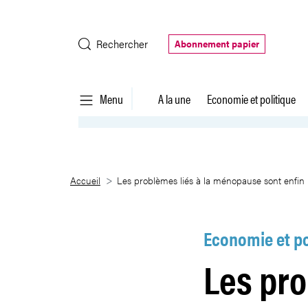
Saut au contenu principal
Rechercher
Abonnement papier
Menu
A la une
Economie et politique
Les problèmes liés à la ménopau
Accueil
Les problèmes liés à la ménopause sont enfin u
Economie et po
Les pr