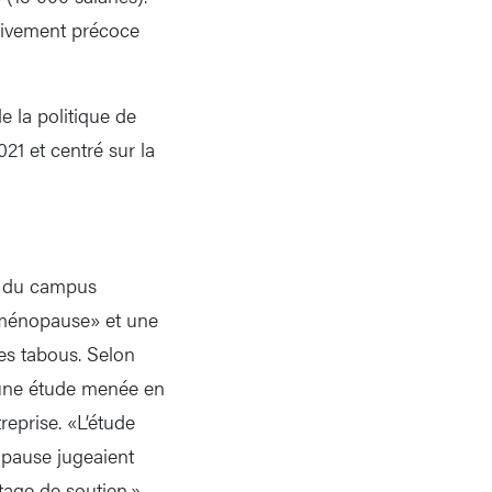
ativement précoce
 la politique de
21 et centré sur la
al du campus
a ménopause» et une
les tabous. Selon
 une étude menée en
eprise. «L’étude
pause jugeaient
ntage de soutien.»