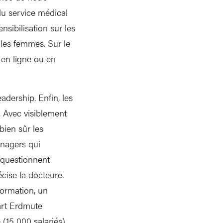
du service médical
sibilisation sur les
les femmes. Sur le
en ligne ou en
dership. Enfin, les
e. Avec visiblement
bien sûr les
anagers qui
 questionnent
cise la docteure.
ormation, un
art Erdmute
(15 000 salariés).