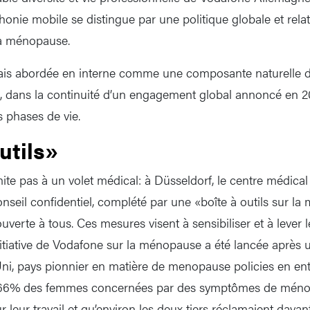
phonie mobile se distingue par une politique globale et rel
la ménopause.
ais abordée en interne comme une composante naturelle de
se, dans la continuité d’un engagement global annoncé en 20
 phases de vie.
utils»
mite pas à un volet médical: à Düsseldorf, le centre médic
nseil confidentiel, complété par une «boîte à outils sur l
uverte à tous. Ces mesures visent à sensibiliser et à lever 
itiative de Vodafone sur la ménopause a été lancée après
, pays pionnier en matière de menopause policies en entr
à 66% des femmes concernées par des symptômes de méno
r leur travail et qu’environ les deux tiers réclamaient dava