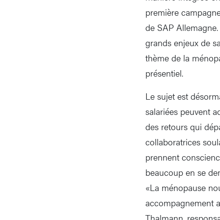
première campagne S
de SAP Allemagne. L
grands enjeux de sa
thème de la ménopa
présentiel.
Le sujet est désorm
salariées peuvent ad
des retours qui dép
collaboratrices sou
prennent conscienc
beaucoup en se dema
«La ménopause nous 
accompagnement acce
Thalmann, responsab