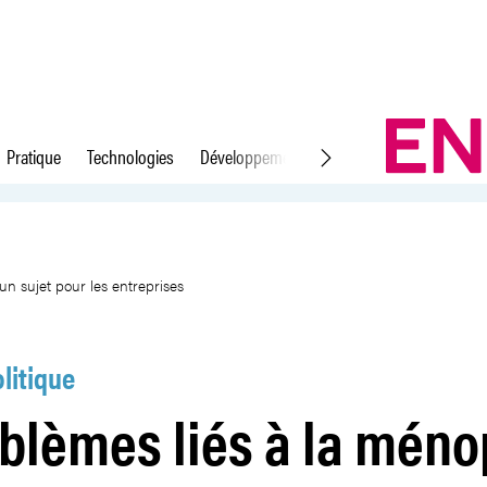
Pratique
Technologies
Développement durable
Droit du travail
se sont enfin un sujet pour les 
n sujet pour les entreprises
litique
oblèmes liés à la mén