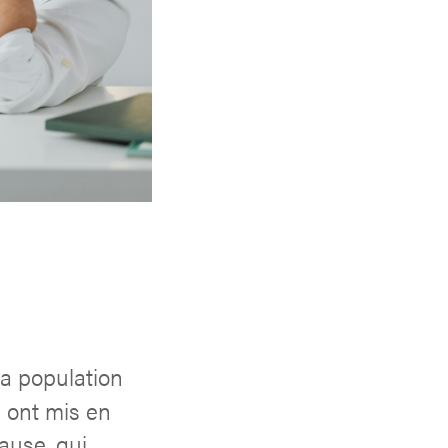
la population
 ont mis en
pause, qui