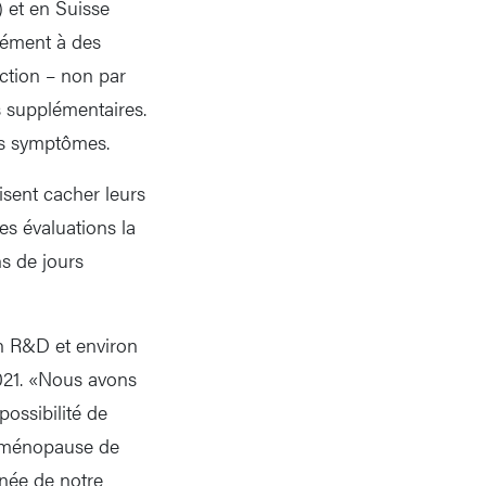
 et en Suisse
rément à des
ection – non par
s supplémentaires.
es symptômes.
sent cacher leurs
s évaluations la
s de jours
en R&D et environ
021. «Nous avons
possibilité de
a ménopause de
née de notre