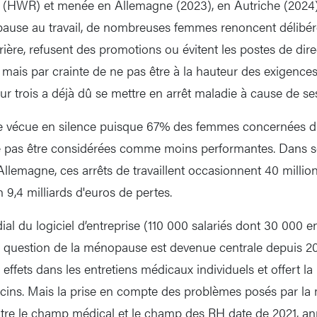
in (HWR) et menée en Allemagne (2023), en Autriche (2024)
pause au travail, de nombreuses femmes renoncent délibé
rière, refusent des promotions ou évitent les postes de dir
mais par crainte de ne pas être à la hauteur des exigence
r trois a déjà dû se mettre en arrêt maladie à cause de s
ce vécue en silence puisque 67% des femmes concernées di
pas être considérées comme moins performantes. Dans se
lemagne, ces arrêts de travaillent occasionnent 40 million
 9,4 milliards d'euros de pertes.
al du logiciel d’entreprise (110 000 salariés dont 30 000 
 question de la ménopause est devenue centrale depuis 2
effets dans les entretiens médicaux individuels et offert la 
cins. Mais la prise en compte des problèmes posés par l
tre le champ médical et le champ des RH date de 2021, an