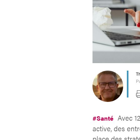
T
Pu
Avec 12
#Santé
active, des en
place des strat