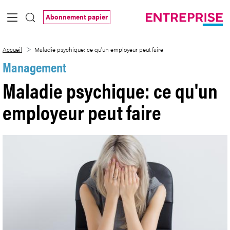
Saut au contenu principal
Abonnement papier
Maladie psychique: ce qu&#39;un employ
Accueil
Maladie psychique: ce qu'un employeur peut faire
Management
Maladie psychique: ce qu'un
employeur peut faire