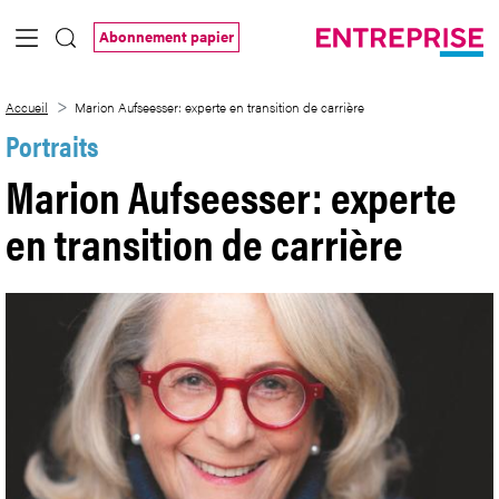
Saut au contenu principal
Abonnement papier
Marion Aufseesser: experte en transition
Accueil
Marion Aufseesser: experte en transition de carrière
Portraits
Marion Aufseesser: experte
en transition de carrière