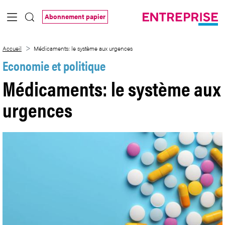
Saut au contenu principal
Abonnement papier
Médicaments: le système aux urgences
Accueil
Médicaments: le système aux urgences
Economie et politique
Médicaments: le système aux
urgences