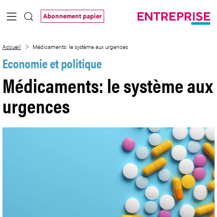
Saut au contenu principal
Abonnement papier
Médicaments: le système aux urgences
Accueil
Médicaments: le système aux urgences
Economie et politique
Médicaments: le système aux
urgences