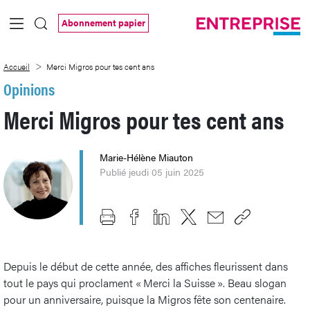
Saut au contenu principal
Abonnement papier
Merci Migros pour tes cent ans
Accueil
Merci Migros pour tes cent ans
Opinions
Merci Migros pour tes cent ans
Marie-Hélène Miauton
Publié jeudi 05 juin 2025
Depuis le début de cette année, des affiches fleurissent dans
tout le pays qui proclament « Merci la Suisse ». Beau slogan
pour un anniversaire, puisque la Migros fête son centenaire.