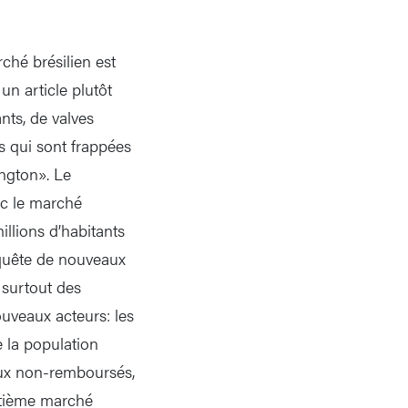
ché brésilien est
un article plutôt
nts, de valves
s qui sont frappées
ngton». Le
ec le marché
llions d’habitants
 quête de nouveaux
 surtout des
ouveaux acteurs: les
e la population
caux non-remboursés,
uitième marché