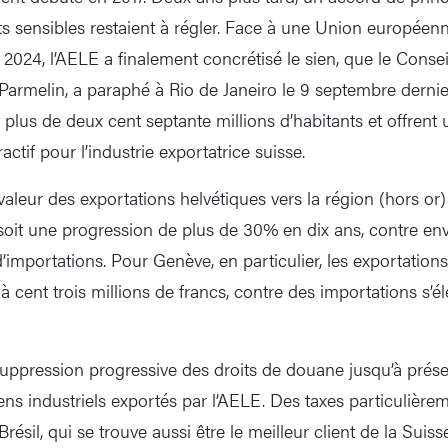
ts sensibles restaient à régler. Face à une Union europée
n 2024, l’AELE a finalement concrétisé le sien, que le Consei
Parmelin, a paraphé à Rio de Janeiro le 9 septembre dernie
lus de deux cent septante millions d’habitants et offrent
actif pour l’industrie exportatrice suisse.
valeur des exportations helvétiques vers la région (hors or
, soit une progression de plus de 30% en dix ans, contre en
d’importations. Pour Genève, en particulier, les exportatio
 à cent trois millions de francs, contre des importations s’é
 suppression progressive des droits de douane jusqu’à prés
ns industriels exportés par l’AELE. Des taxes particulièrem
Brésil, qui se trouve aussi être le meilleur client de la Suis