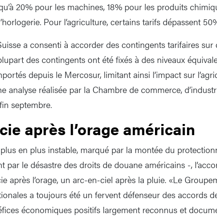
qu’à 20% pour les machines, 18% pour les produits chimiq
l’horlogerie. Pour l’agriculture, certains tarifs dépassent 50
Suisse a consenti à accorder des contingents tarifaires sur 
plupart des contingents ont été fixés à des niveaux équivale
ortés depuis le Mercosur, limitant ainsi l’impact sur l’agri
ne analyse réalisée par la Chambre de commerce, d’industri
fin septembre.
cie après l’orage américain
lus en plus instable, marqué par la montée du protecti
t par le désastre des droits de douane américains -, l’a
rcie après l’orage, un arc-en-ciel après la pluie. «Le Group
tionales a toujours été un fervent défenseur des accords d
éfices économiques positifs largement reconnus et docume