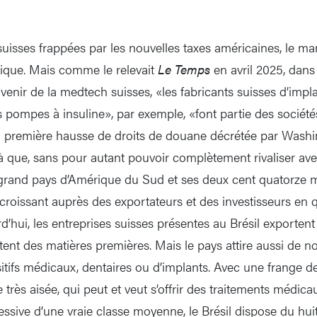
suisses frappées par les nouvelles taxes américaines, le mar
gique. Mais comme le relevait
Le Temps
en avril 2025, dans 
avenir de la medtech suisses, «les fabricants suisses d’impla
s pompes à insuline», par exemple, «font partie des société
la première hausse de droits de douane décrétée par Washi
jà que, sans pour autant pouvoir complètement rivaliser av
 grand pays d’Amérique du Sud et ses deux cent quatorze mi
t croissant auprès des exportateurs et des investisseurs en
’hui, les entreprises suisses présentes au Brésil exportent
tent des matières premières. Mais le pays attire aussi de n
sitifs médicaux, dentaires ou d’implants. Avec une frange d
 très aisée, qui peut et veut s’offrir des traitements médi
gressive d’une vraie classe moyenne, le Brésil dispose du h