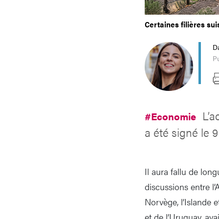
Certaines filières su
D
Pu
L’a
#Economie
a été signé le 
Il aura fallu de lon
discussions entre l
Norvège, l’Islande e
et de l’Uruguay, ava