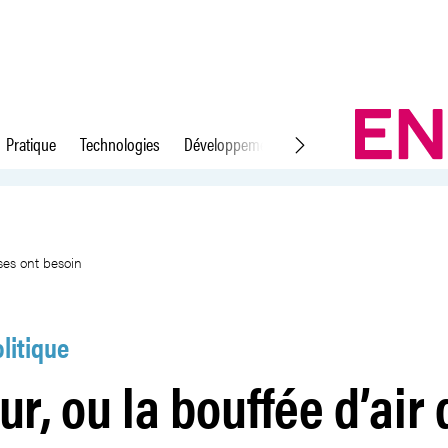
Pratique
Technologies
Développement durable
Droit du travail
nt nos entreprises ont besoin
ses ont besoin
litique
r, ou la bouffée d’air 