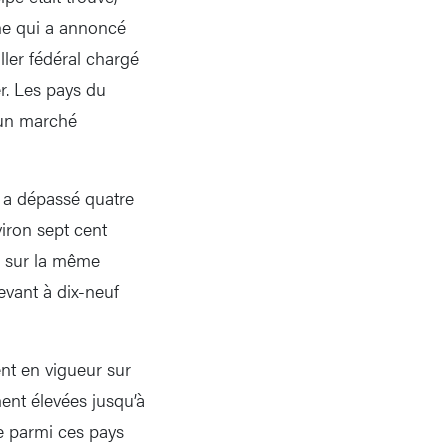
nne qui a annoncé
ller fédéral chargé
r. Les pays du
 un marché
) a dépassé quatre
viron sept cent
ns sur la même
levant à dix-neuf
ent en vigueur sur
ent élevées jusqu’à
se parmi ces pays