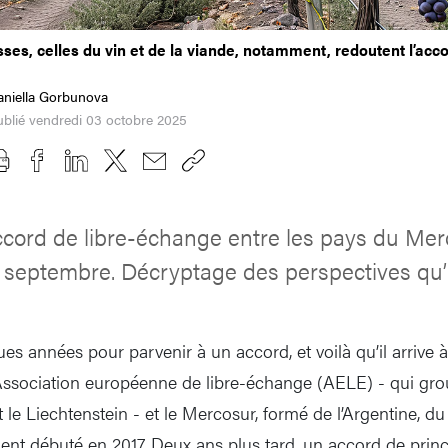
isses, celles du vin et de la viande, notamment, redoutent l’acco
aniella Gorbunova
blié vendredi 03 octobre 2025
ccord de libre-échange entre les pays du Mer
9 septembre. Décryptage des perspectives qu’il
gues années pour parvenir à un accord, et voilà qu’il arriv
’Association européenne de libre-échange (AELE) - qui grou
t le Liechtenstein - et le Mercosur, formé de l’Argentine, du
ient débuté en 2017. Deux ans plus tard, un accord de princi