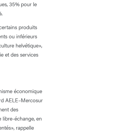
ues, 35% pour le
%.
certains produits
nts ou inférieurs
culture helvétique»,
e et des services
onnisme économique
ccord AELE–Mercosur
ement des
e libre-échange, en
ntés», rappelle