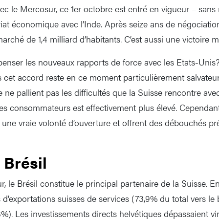
ec le Mercosur, ce 1er octobre est entré en vigueur – sans
riat économique avec l’Inde. Après seize ans de négociation
rché de 1,4 milliard d’habitants. C’est aussi une victoire m
enser les nouveaux rapports de force avec les Etats-Unis
cet accord reste en ce moment particulièrement salvateur
e ne pallient pas les difficultés que la Suisse rencontre ave
des consommateurs est effectivement plus élevé. Cependant
nt une vraie volonté d’ouverture et offrent des débouchés pr
 Brésil
 le Brésil constitue le principal partenaire de la Suisse. En
cs d’exportations suisses de services (73,9% du total vers le 
%). Les investissements directs helvétiques dépassaient vin