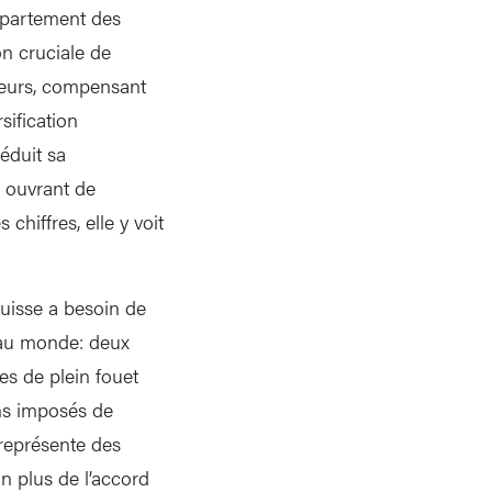
département des
on cruciale de
teurs, compensant
sification
éduit sa
 ouvrant de
chiffres, elle y voit
Suisse a besoin de
e au monde: deux
es de plein fouet
ns imposés de
 représente des
n plus de l’accord