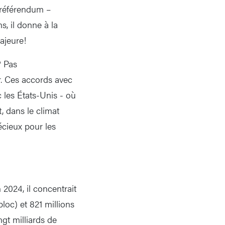
 référendum –
s, il donne à la
ajeure!
? Pas
. Ces accords avec
c les États-Unis - où
, dans le climat
écieux pour les
 2024, il concentrait
bloc) et 821 millions
gt milliards de