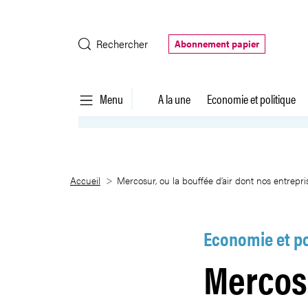
Saut au contenu principal
Rechercher
Abonnement papier
Menu
A la une
Economie et politique
Mercosur, ou la bouffée d’air do
Accueil
Mercosur, ou la bouffée d’air dont nos entrepri
Economie et po
Mercosu