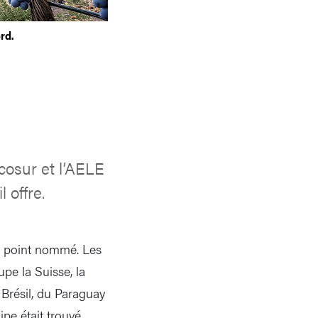
rd.
cosur et l’AELE
 offre.
e à point nommé. Les
pe la Suisse, la
 Brésil, du Paraguay
pe était trouvé,