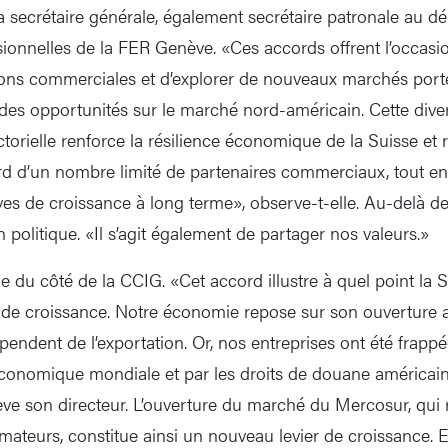
a secrétaire générale, également secrétaire patronale au 
sionnelles de la FER Genève. «Ces accords offrent l’occasi
ations commerciales et d’explorer de nouveaux marchés por
 des opportunités sur le marché nord-américain. Cette diver
orielle renforce la résilience économique de la Suisse et r
d d’un nombre limité de partenaires commerciaux, tout en
es de croissance à long terme», observe-t-elle. Au-delà des 
politique. «Il s’agit également de partager nos valeurs.»
du côté de la CCIG. «Cet accord illustre à quel point la 
ais de croissance. Notre économie repose sur son ouvertur
pendent de l’exportation. Or, nos entreprises ont été frappé
économique mondiale et par les droits de douane américai
ève son directeur. L’ouverture du marché du Mercosur, qui
ateurs, constitue ainsi un nouveau levier de croissance. E