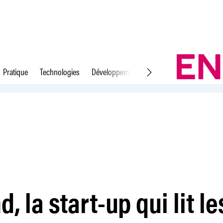
Pratique
Technologies
Développement durable
Droit du travail
 émotions
, la start-up qui lit le