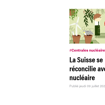
#
Centrales nucléair
La Suisse se
réconcilie av
nucléaire
Publié jeudi 09 juillet 20