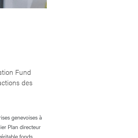
vation Fund
actions des
prises genevoises à
ier Plan directeur
véritable fonds