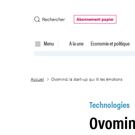
Saut au contenu principal
Rechercher
Abonnement papier
Menu
A la une
Economie et politique
Ovomind, la start-up qui lit les
Accueil
Ovomind, la start-up qui lit les émotions
Technologies
Ovomind