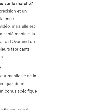
es sur le marché?
précision et un
 latence
vidéo, mais elle est
a santé mentale, la
 faire d’Ovomind un
ieurs fabricants
s.
?
ueur manifeste de la
namique. Si un
un bonus spécifique
xpliquez-vous?