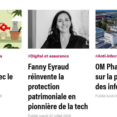
es
#
Digital et assurance
#
Anti-infec
Fanny Eyraud
OM Ph
ec le
réinvente la
sur la 
protection
des inf
patrimoniale en
26
Publié lundi 0
pionnière de la tech
Publié mardi 07 juillet 2026