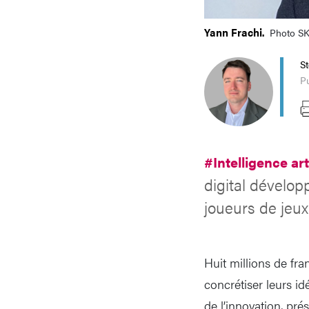
Yann Frachi.
Photo S
S
Pu
#Intelligence art
digital dévelop
joueurs de jeux
Huit millions de fra
concrétiser leurs i
de l’innovation, pré