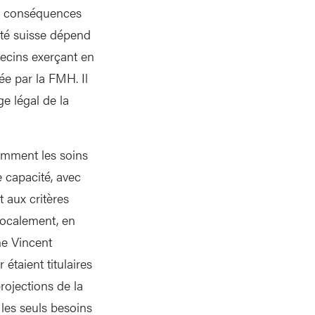
es conséquences
nté suisse dépend
ecins exerçant en
ée par la FMH. Il
ge légal de la
tamment les soins
 capacité, avec
 aux critères
 localement, en
ne Vincent
étaient titulaires
rojections de la
 les seuls besoins