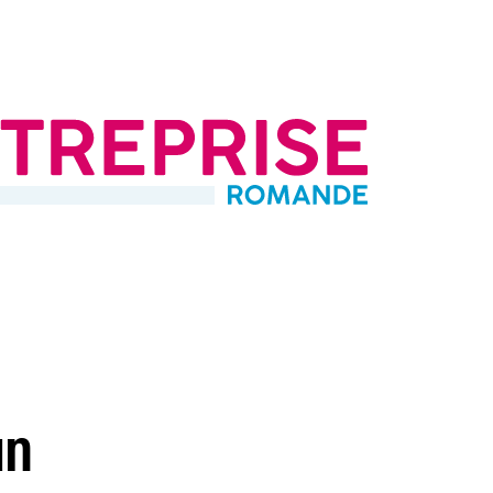
Management
Opinions
@FER
Portraits
L'illu de la der
Vi
enevoise
un