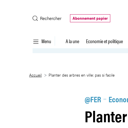
Saut au contenu principal
Rechercher
Abonnement papier
Menu
A la une
Economie et politique
Planter des arbres en ville: pas s
Accueil
Planter des arbres en ville: pas si facile
@FER
Econom
Planter