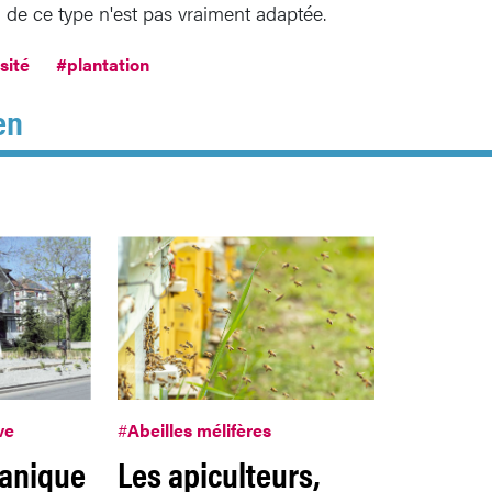
n de ce type n'est pas vraiment adaptée.
sité
#plantation
en
ve
#
Abeilles mélifères
tanique
Les apiculteurs,