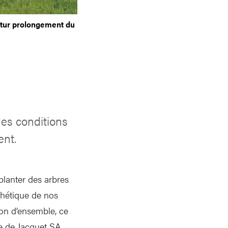
futur prolongement du
es conditions
ent.
 planter des arbres
esthétique de nos
on d’ensemble, ce
ce de Jacquet SA.