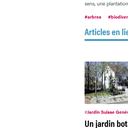
sens, une plantatio
#arbres
#biodiver
Articles en li
#
Jardin Suisse Genè
Un jardin bo