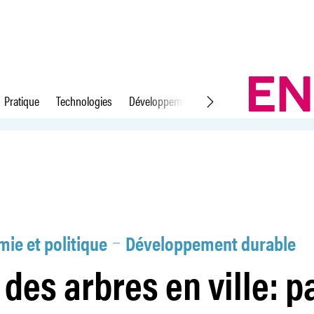
Pratique
Technologies
Développement durable
Droit du travail
i facile
ie et politique
Développement durable
 des arbres en ville: p