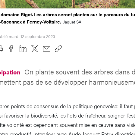
 domaine Rigot. Les arbres seront plantés sur le parcours du 
-Saconnex à Ferney-Voltaire.
Jaquet SA
ublié mardi 12 septembre 2023
On plante souvent des arbres dans d
cipation
rmettent pas de se développer harmonieusem
s rares points de consensus de la politique genevoise: il faut
si favoriser la biodiversité, les îlots de fraîcheur, soigner l’
tte volonté est cependant souvent mise en œuvre sans visi
ntre-productif. Interview avec Aude Jacquet Patry, directri