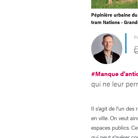
Pépinière urbaine du
tram Nations - Grand
P
#Manque d'anti
qui ne leur pe
Il s’agit de l’un de
en ville. On veut ain
espaces publics. Ce
qui peut s’avérer co