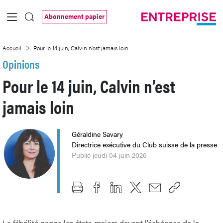
Saut au contenu principal
Abonnement papier
Pour le 14 juin, Calvin n’est jamais loin
Accueil
Pour le 14 juin, Calvin n’est jamais loin
Opinions
Pour le 14 juin, Calvin n’est
jamais loin
Géraldine Savary
Directrice exécutive du Club suisse de la presse
Publié jeudi 04 juin 2026
La fébrilité gagne les états-majors devant l’échéance de la