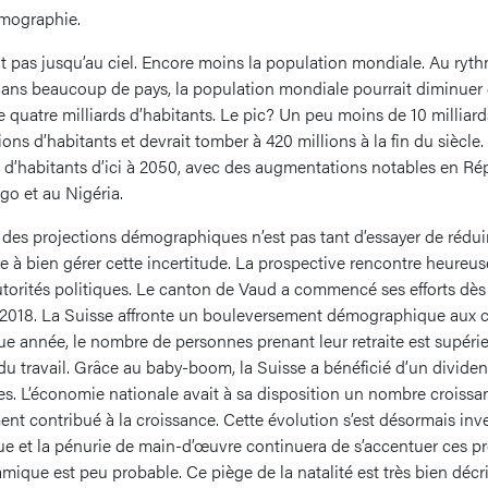
émographie.
t pas jusqu’au ciel. Encore moins la population mondiale. Au ryth
dans beaucoup de pays, la population mondiale pourrait diminuer d
e quatre milliards d’habitants. Le pic? Un peu moins de 10 milliards
ons d’habitants et devrait tomber à 420 millions à la fin du siècle. L
s d’habitants d’ici à 2050, avec des augmentations notables en R
o et au Nigéria.
des projections démographiques n’est pas tant d’essayer de réduire
e à bien gérer cette incertitude. La prospective rencontre heureu
utorités politiques. Le canton de Vaud a commencé ses efforts dès 
2018. La Suisse affronte un bouleversement démographique aux 
ue année, le nombre de personnes prenant leur retraite est supérie
 du travail. Grâce au baby-boom, la Suisse a bénéficié d’un divi
s. L’économie nationale avait à sa disposition un nombre croissant
ent contribué à la croissance. Cette évolution s’est désormais inv
ue et la pénurie de main-d’œuvre continuera de s’accentuer ces 
amique est peu probable. Ce piège de la natalité est très bien décri