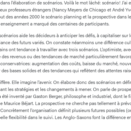
dans l’élaboration de scénarios. Voilà le mot lâché: scénario! J’ai 
eux professeurs étrangers (Nancy Meyers de Chicago et André Yve
but des années 2000 le scénario planning et la prospective dan
 enseignement a marqué des centaines de participants.
scénarios aide les décideurs à anticiper les défis, à capitaliser sur 
fiance des futurs variés. On constate néanmoins une différence cul
ains ont tendance à travailler avec trois scénarios. L’optimiste, a
e des revenus ou des tendances de marché particulièrement favorab
 conservatrices: augmentation des coûts, baisse du marché, nouve
ur des bases solides et des tendances qui reflètent des attentes rai
iffère. Elle imagine l’avenir. On élabore donc des scénarios en défi
pant les stratégies et les changements à mener. On parle de prospe
 été inventé par Gaston Berger, philosophe et industriel, dont le f
Maurice Béjart. La prospective ne cherche pas tellement à prévoir 
 Concrètement l’organisation définit plusieurs futures possibles (on
lle flexibilité dans le suivi. Les Anglo-Saxons font la différence en