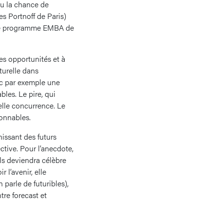
eu la chance de
s Portnoff de Paris)
s le programme EMBA de
les opportunités et à
turelle dans
vec par exemple une
les. Le pire, qui
lle concurrence. Le
sonnables.
nissant des futurs
ctive. Pour l’anecdote,
ils deviendra célèbre
l’avenir, elle
 parle de futuribles),
tre forecast et