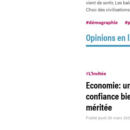
vient de sortir, Les b
Choc des civilisations
#démographie
#p
Opinions en l
#
L'Invitée
Economie: u
confiance bi
méritée
Publié jeudi 26 mars 20