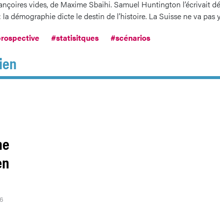
alançoires vides, de Maxime Sbaihi. Samuel Huntington l’écrivait d
: la démographie dicte le destin de l’histoire. La Suisse ne va pas
rospective
#statisitques
#scénarios
ien
ne
en
26