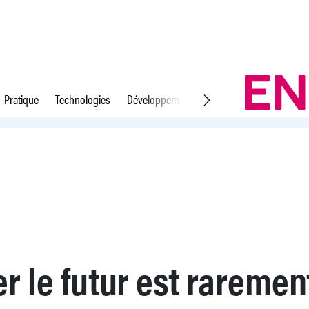
Pratique
Technologies
Développement durable
Droit du travail
imple
r le futur est raremen