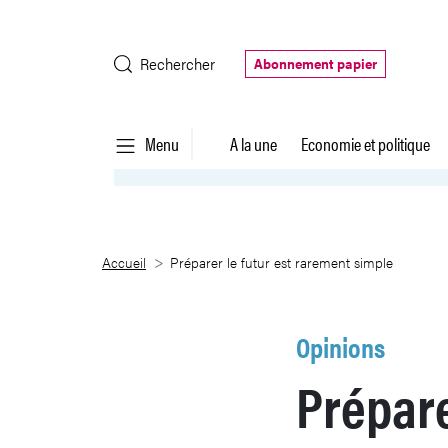
Saut au contenu principal
Rechercher
Abonnement papier
Menu
A la une
Economie et politique
Préparer le futur est rarement s
Accueil
Préparer le futur est rarement simple
Opinions
Prépare