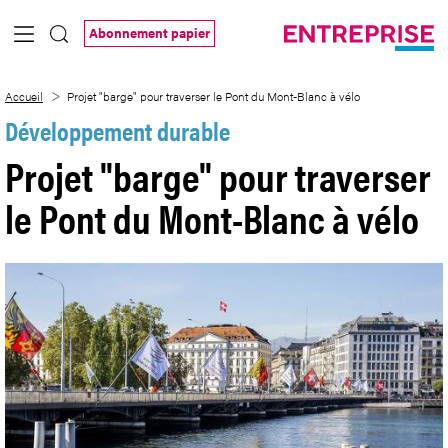
Saut au contenu principal
Abonnement papier
Projet &#34;barge&#34; pour traverser l
Accueil
Projet "barge" pour traverser le Pont du Mont-Blanc à vélo
Développement durable
Projet "barge" pour traverser
le Pont du Mont-Blanc à vélo