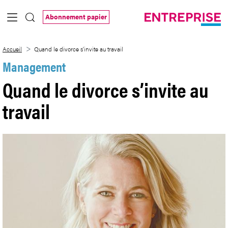
Saut au contenu principal
Abonnement papier
Quand le divorce s’invite au travail
Accueil
Quand le divorce s’invite au travail
Management
Quand le divorce s’invite au
travail