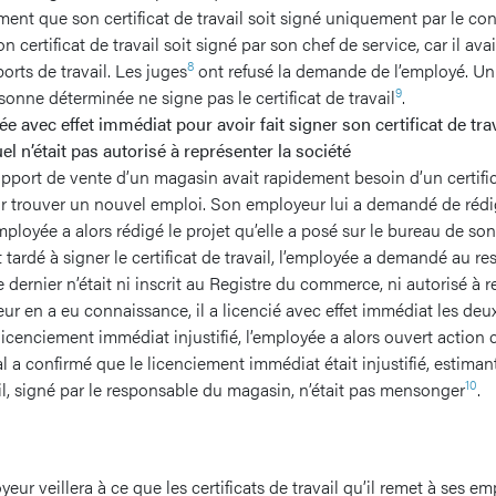
nt que son certificat de travail soit signé uniquement par le conse
n certificat de travail soit signé par son chef de service, car il avai
8
ports de travail. Les juges
ont refusé la demande de l’employé. Un 
9
sonne déterminée ne signe pas le certificat de travail
.
e avec effet immédiat pour avoir fait signer son certificat de tra
el n’était pas autorisé à représenter la société
pport de vente d’un magasin avait rapidement besoin d’un certifica
r trouver un nouvel emploi. Son employeur lui a demandé de rédig
mployée a alors rédigé le projet qu’elle a posé sur le bureau de so
 tardé à signer le certificat de travail, l’employée a demandé au 
ce dernier n’était ni inscrit au Registre du commerce, ni autorisé à r
ur en a eu connaissance, il a licencié avec effet immédiat les deu
icenciement immédiat injustifié, l’employée a alors ouvert action
al a confirmé que le licenciement immédiat était injustifié, estima
10
ail, signé par le responsable du magasin, n’était pas mensonger
.
eur veillera à ce que les certificats de travail qu’il remet à ses e