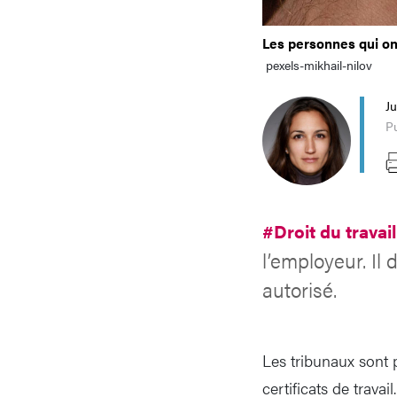
Les personnes qui ont
pexels-mikhail-nilov
Ju
Pu
#Droit du travai
l’employeur. Il
autorisé.
Les tribunaux sont p
certificats de travai