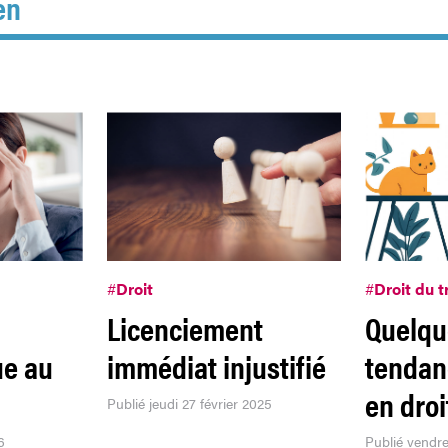
en
#
Droit
#
Droit du t
Licenciement
Quelqu
ue au
immédiat injustifié
tendan
en droi
Publié jeudi 27 février 2025
6
Publié vendre