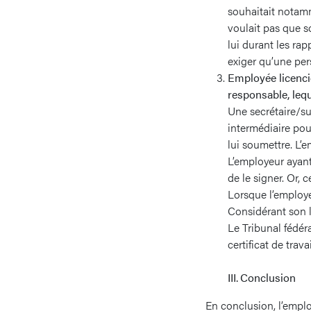
souhaitait notamme
voulait pas que so
lui durant les rap
exiger qu’une per
Employée licencié
responsable, lequ
Une secrétaire/su
intermédiaire pou
lui soumettre. L’e
L’employeur ayant
de le signer. Or, 
Lorsque l’employe
Considérant son l
Le Tribunal fédér
certificat de trav
III. Conclusion
En conclusion, l’employ