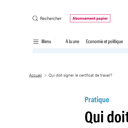
Saut au contenu principal
Rechercher
Abonnement papier
Menu
A la une
Economie et politique
Qui doit signer le certificat de t
Accueil
Qui doit signer le certificat de travail?
Pratique
Qui doit