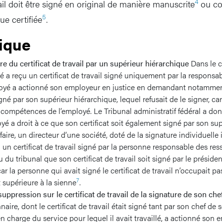
4
vail doit être signé en original de manière manuscrite
ou co
5
ue certifiée
.
tique
ure du certificat de travail par un supérieur hiérarchique
Dans le c
yé a reçu un certificat de travail signé uniquement par la responsa
oyé a actionné son employeur en justice en demandant notamment
né par son supérieur hiérarchique, lequel refusait de le signer, car
 compétences de l’employé. Le Tribunal administratif fédéral a do
oyé a droit à ce que son certificat soit également signé par son su
aire, un directeur d’une société, doté de la signature individuelle 
un certificat de travail signé par la personne responsable des re
 du tribunal que son certificat de travail soit signé par le préside
ar la personne qui avait signé le certificat de travail n’occupait p
7
supérieure à la sienne
.
suppression sur le certificat de travail de la signature de son che
aire, dont le certificat de travail était signé tant par son chef de 
en charge du service pour lequel il avait travaillé, a actionné son e