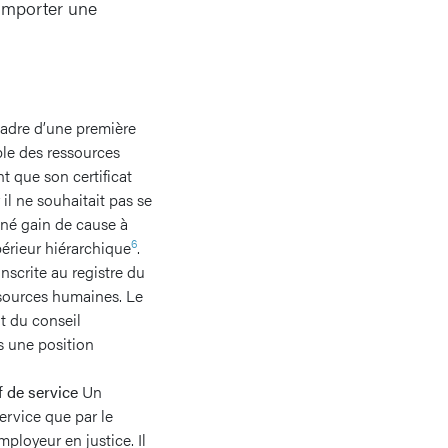
mporter une
adre d’une première
ble des ressources
 que son certificat
 il ne souhaitait pas se
nné gain de cause à
6
périeur hiérarchique
.
inscrite au registre du
ssources humaines. Le
nt du conseil
as une position
f de service
Un
service que par le
mployeur en justice. Il