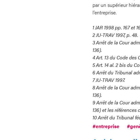
par un supérieur hiéra
l’entreprise.
1
JAR 1998 pp. 167 et 1
2
JU-TRAV 1997, p. 48.
3
Arrêt de la Cour adm
136).
4
Art. 13 du Code des 
5
Art. 14 al. 2 bis du 
6
Arrêt du Tribunal ad
7
JU-TRAV 1997.
8
Arrêt de la Cour adm
136).
9
Arrêt de la Cour adm
136) et les références c
10
Arrêt du Tribunal fé
#entreprise
#gen