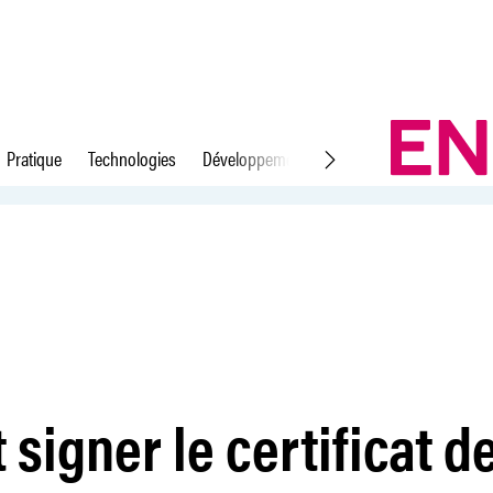
Pratique
Technologies
Développement durable
Droit du travail
ravail?
 signer le certificat d