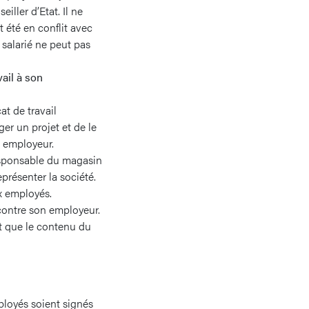
iller d’Etat. Il ne
t été en conflit avec
salarié ne peut pas
vail à son
t de travail
er un projet et de le
n employeur.
responsable du magasin
eprésenter la société.
x employés.
 contre son employeur.
nt que le contenu du
mployés soient signés