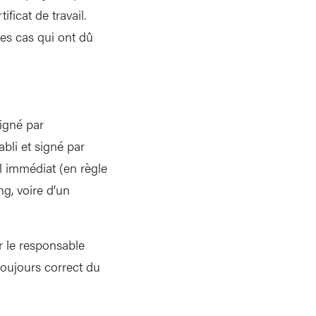
ficat de travail.
ues cas qui ont dû
signé par
tabli et signé par
l immédiat (en règle
g, voire d’un
r le responsable
 toujours correct du