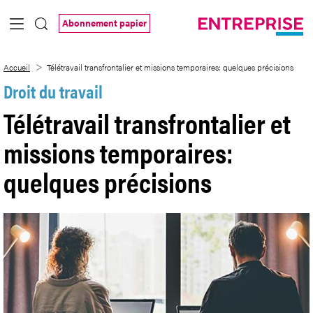
Saut au contenu principal
Abonnement papier
Télétravail transfrontalier et missions t
Accueil
Télétravail transfrontalier et missions temporaires: quelques précisions
Droit du travail
Télétravail transfrontalier et
missions temporaires:
quelques précisions