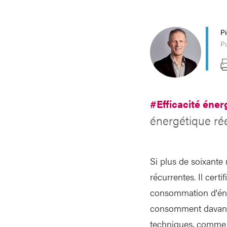
P
P
#Efficacité éne
énergétique rée
Si plus de soixante m
récurrentes. Il cert
consommation d'éner
consomment davantag
techniques, comme d