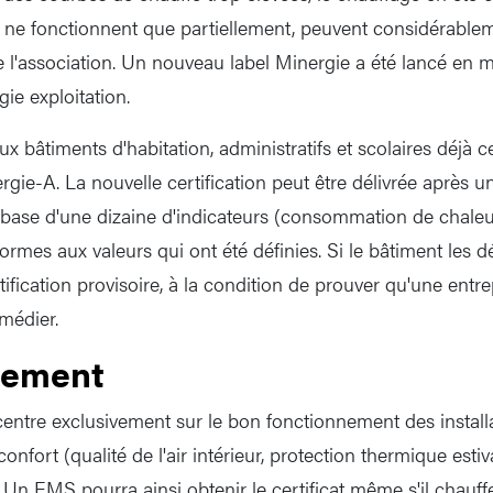
i ne fonctionnent que partiellement, peuvent considérabl
me l'association. Un nouveau label Minergie a été lancé en 
ie exploitation.
ux bâtiments d'habitation, administratifs et scolaires déjà ce
ie-A. La nouvelle certification peut être délivrée après un
ase d'une dizaine d'indicateurs (consommation de chaleur, d
formes aux valeurs qui ont été définies. Si le bâtiment les d
tification provisoire, à la condition de prouver qu'une entre
médier.
nement
centre exclusivement sur le bon fonctionnement des install
onfort (qualité de l'air intérieur, protection thermique estiva
 Un EMS pourra ainsi obtenir le certificat même s'il chauf