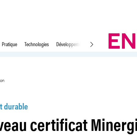
Pratique
Technologies
Développement durable
Droit du travail
pour l&#39;exploitation
ion
 durable
eau certificat Minerg