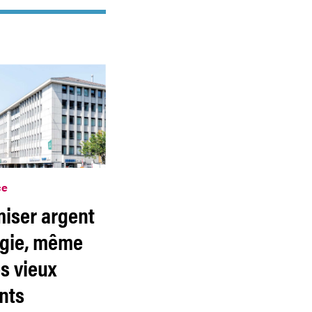
ce
iser argent
rgie, même
s vieux
nts