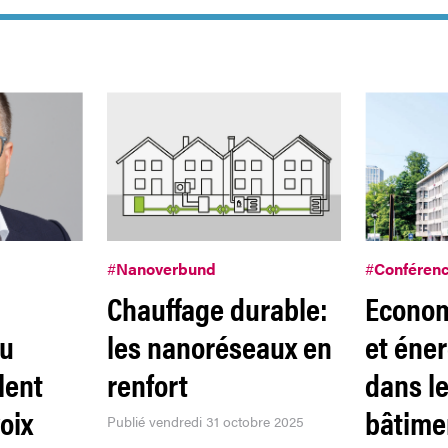
#
Nanoverbund
#
Conféren
Chauffage durable:
Econom
du
les nanoréseaux en
et éne
lent
renfort
dans le
oix
bâtime
Publié vendredi 31 octobre 2025