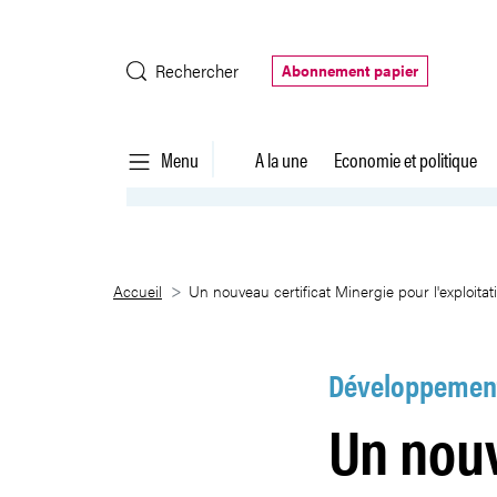
Saut au contenu principal
Rechercher
Abonnement papier
Menu
A la une
Economie et politique
Un nouveau certificat Minergie 
Accueil
Un nouveau certificat Minergie pour l'exploitat
Développement
Un nouv