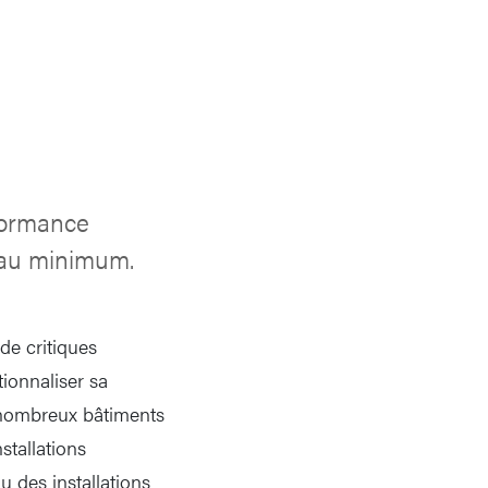
formance
n au minimum.
 de critiques
tionnaliser sa
e nombreux bâtiments
stallations
 des installations