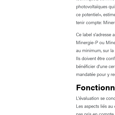
photovoltaïques qu
ce potentiel», esti
tenir compte: Minerg
Ce label s'adresse a
Minergie-P ou Minerg
au minimum, sur la b
Ils doivent être con
bénéficier d'une cer
mandatée pour y re
Fonction
L'évaluation se con
Les aspects liés au c
pas pris en compte.